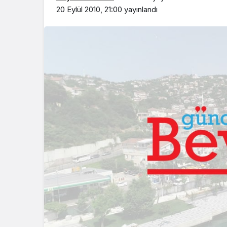
20 Eylül 2010, 21:00
yayınlandı
oz’da gençler
Beykoz’a nefesl
eklerini şekillendirdi
dev yatırım!