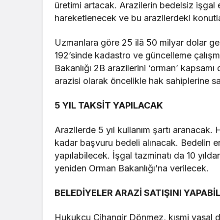
üretimi artacak. Arazilerin bedelsiz işgal 
hareketlenecek ve bu arazilerdeki konutl
Uzmanlara göre 25 ilâ 50 milyar dolar gel
192’sinde kadastro ve güncelleme çalış
Bakanlığı 2B arazilerini ‘orman’ kapsamı 
arazisi olarak öncelikle hak sahiplerine s
5 YIL TAKSİT YAPILACAK
Arazilerde 5 yıl kullanım şartı aranacak. 
kadar başvuru bedeli alınacak. Bedelin e
yapılabilecek. İşgal tazminatı da 10 yıldan
yeniden Orman Bakanlığı’na verilecek.
BELEDİYELER ARAZİ SATIŞINI YAPABİL
Hukukçu Cihangir Dönmez, kısmi yasal d