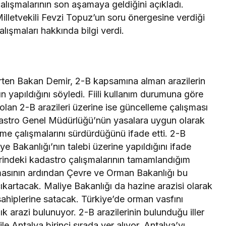
alışmalarının son aşamaya geldiğini açıkladı.
lletvekili Fevzi Topuz’un soru önergesine verdiği
alışmaları hakkında bilgi verdi.
belirten Bakan Demir, 2-B kapsamına alman arazilerin
ın yapıldığını söyledi. Fiili kullanım durumuna göre
 olan 2-B arazileri üzerine ise güncelleme çalışması
dastro Genel Müdürlüğü’nün yasalara uygun olarak
leme çalışmalarını sürdürdüğünü ifade etti. 2-B
ye Bakanlığı’nın talebi üzerine yapıldığını ifade
erindeki kadastro çalışmalarının tamamlandığım
masının ardından Çevre ve Orman Bakanlığı bu
çıkartacak. Maliye Bakanlığı da hazine arazisi olarak
 sahiplerine satacak. Türkiye’de orman vasfını
k arazi bulunuyor. 2-B arazilerinin bulunduğu iller
le Antalya birinci sırada yer alıyor. Antalya’yı