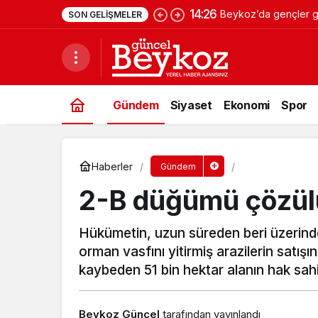
14:26
Beykoz’da gençler ge
SON GELIŞMELER
Gündem
Siyaset
Ekonomi
Spor
Haberler
Gündem
2-B düğümü çözül
Hükümetin, uzun süreden beri üzerinde
orman vasfını yitirmiş arazilerin satışı
kaybeden 51 bin hektar alanın hak sahip
Beykoz Güncel
tarafından yayınlandı