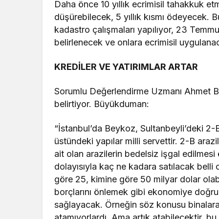
Daha önce 10 yıllık ecrimisil tahakkuk etmi
düşürebilecek, 5 yıllık kısmı ödeyecek. Bu
kadastro çalışmaları yapılıyor, 23 Temm
belirlenecek ve onlara ecrimisil uygulana
KREDİLER VE YATIRIMLAR ARTAR
Sorumlu Değerlendirme Uzmanı Ahmet Büy
belirtiyor. Büyükduman:
“İstanbul’da Beykoz, Sultanbeyli’deki 2-B 
üstündeki yapılar milli servettir. 2-B arazi
ait olan arazilerin bedelsiz işgal edilmes
dolayısıyla kaç ne kadara satılacak belli 
göre 25, kimine göre 50 milyar dolar olab
borçlarını önlemek gibi ekonomiye doğruda
sağlayacak. Örneğin söz konusu binalara
atamıyorlardı. Ama artık atabilecektir, bu 