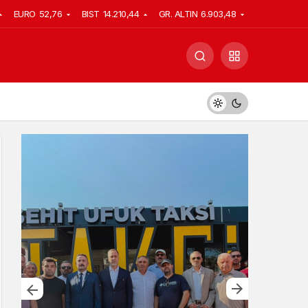
EURO
52,76
BIST
14.210,44
GR. ALTIN
6.903,48