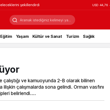
leceklerini şekillendirdi
USD
44,76
Eğitim
Yaşam
Kültür ve Sanat
Turizm
Sağlık
üyor
 çalıştığı ve kamuoyunda 2-B olarak bilinen
na ilişkin çalışmalarda sona gelindi. Orman vasfını
leri belirlendi….