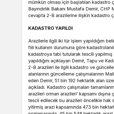
mümkün olması için başlatılan kadastro ç
Bayındırlık Bakanı Mustafa Demir, CHP Mi
cevapta 2-B arazilerine ilişkin kadastro ç
KADASTRO YAPILDI
Arazilerle ilgili iki tür işlem yapıldığım 
fiili kullanım durumuna göre kadastrolanıl
kadastroya tabi tutularak tescili yapılmış
yapıldığını açıklayan Demir, Tapu ve Ka
2-B arazileri ile ilgili kadastro ve güncel
alanlarının güncelleme çalışmalarının Mali
eden Demir, 51 bin 192 hektarlık alan üz
açıkladı. Kadastro çalışmaları tamamlan
arazileri orman arazileri’ kapsamı dışına 
tescil edilecek bu arazileri öncelikle hak
yitirmiş arazi kapsamında 473 bin hektarlı
sıralamasında, 45 bin 548 hektarlık arazi i