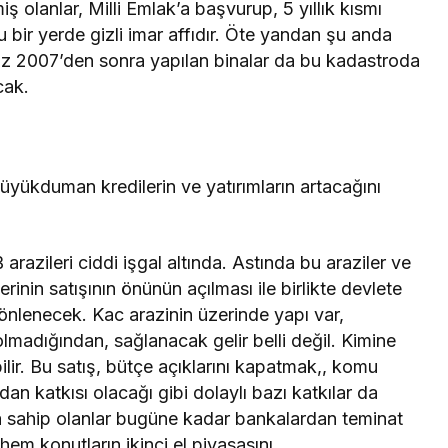
ş olanlar, Milli Emlak’a başvurup, 5 yıllık kısmı
 bir yerde gizli imar affıdır. Öte yandan şu anda
uz 2007’den sonra yapılan binalar da bu kadastroda
cak.
ükduman kredilerin ve yatırımların artacağını
arazileri ciddi işgal altında. Astında bu araziler ve
lerinin satışının önünün açılması ile birlikte devlete
i önlenecek. Kac arazinin üzerinde yapı var,
olmadığından, sağlanacak gelir belli değil. Kimine
ilir. Bu satış, bütçe açıklarını kapatmak,, komu
n katkısı olacağı gibi dolaylı bazı katkılar da
 sahip olanlar bugüne kadar bankalardan teminat
hem konutların ikinci el piyasasını