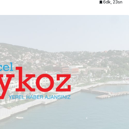
6dk, 23sn
Beykoz’da şehit taksicinin
eri kesecek
adını taşıyan durağa İBB
zulmü!