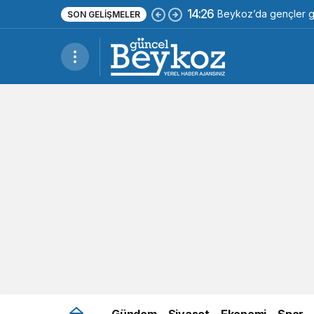
14:26
Beykoz’da gençler ge
SON GELIŞMELER
Gündem
Siyaset
Ekonomi
Spor