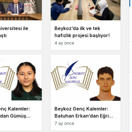
versitesi ile
Beykoz’da ilk ve tek
ştı
hafızlık projesi başlıyor!
4 ay önce
nç Kalemler:
Beykoz Genç Kalemler:
a’dan Gümüş
Batuhan Erkan’dan Eğri
Çizgiler
7 ay önce