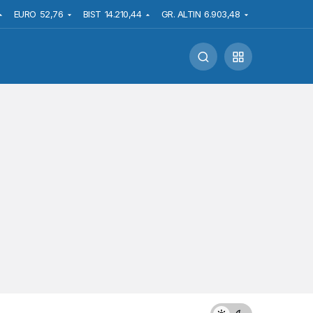
EURO
52,76
BIST
14.210,44
GR. ALTIN
6.903,48