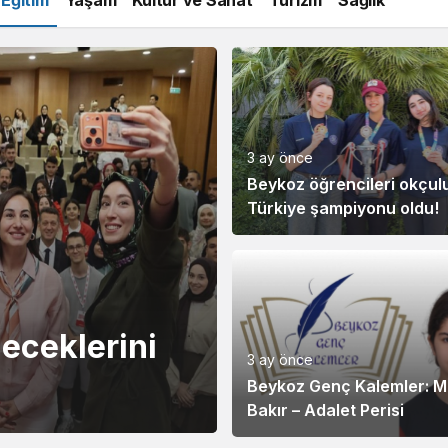
3 ay önce
Beykoz öğrencileri okçul
Türkiye şampiyonu oldu!
eceklerini
3 ay önce
Beykoz Genç Kalemler: 
Bakır – Adalet Perisi