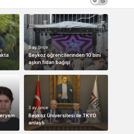
3 ay önce
ukta
Beykoz öğrencilerinden 10 bini
aşkın fidan bağışı
3 ay önce
Meryem
Beykoz Üniversitesi ile TKYD
anlaştı