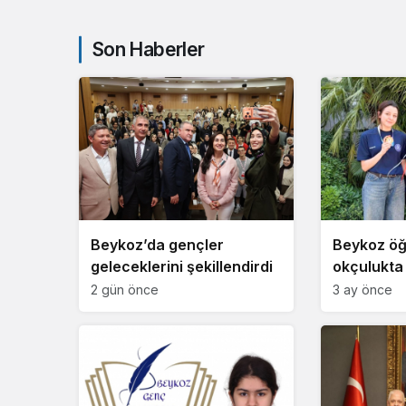
Son Haberler
Beykoz’da gençler
Beykoz öğ
geleceklerini şekillendirdi
okçulukta
şampiyonu
2 gün önce
3 ay önce