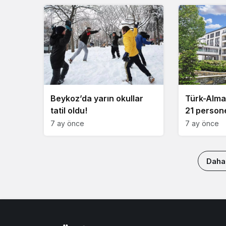
Beykoz’da yarın okullar
Türk-Alma
tatil oldu!
21 person
7 ay önce
7 ay önce
Daha