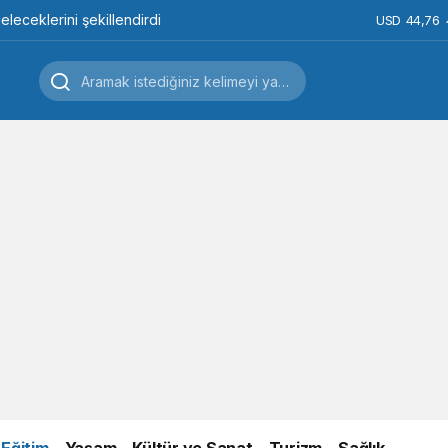
leceklerini şekillendirdi
USD
44,76
Eğitim
Yaşam
Kültür ve Sanat
Turizm
Sağlık