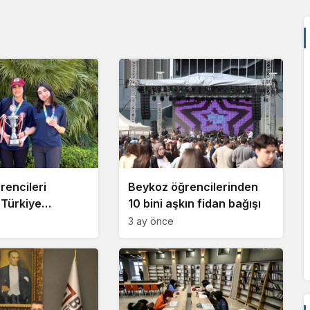
rencileri
Beykoz öğrencilerinden
 Türkiye
10 bini aşkın fidan bağışı
 oldu!
3 ay önce