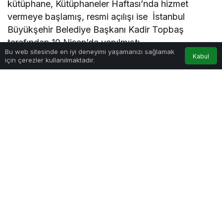
kütüphane, Kütüphaneler Haftası’nda hizmet
vermeye başlamış, resmi açılışı ise İstanbul
Büyükşehir Belediye Başkanı Kadir Topbaş
tarafından 10 Nisan’da yapılmıştı.
Bu web sitesinde en iyi deneyimi yaşamanızı sağlamak
Kabul
için çerezler kullanılmaktadır.
Prof. Dr. Necmettin Erbakan Kültür Merkezi’nde
yer alan kütüphane çağdaş yazarlardan,
klasiklere, araştırma-inceleme kitaplarından
akademik eserlere, dini, felsefi ve hukuk
kitaplarından öykü-deneme-roman türlerine kadar
okurlara geniş bir seçki sunuyor.
Hafta içi 09:00-19:00, cumartesi günleri 09:00-
17:30 saatleri arasında hizmet veren Muhammed
Osman Akfırat Kütüphanesi’ne açıldığı günden bu
yana 250 okur üye oldu. Kütüphane, her gün
ortalama 150 öğrenci tarafından ziyaret ediliyor.