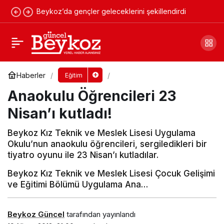
Beykoz’da gençler geleceklerini şekillendirdi
M.Osman Akfırat Kütüphanesi okurlarını
bekliyor
Yorum Yap
Paylaş
Haberler
Eğitim
Anaokulu Öğrencileri 23
Nisan’ı kutladı!
Beykoz Kız Teknik ve Meslek Lisesi Uygulama
Okulu’nun anaokulu öğrencileri, sergiledikleri bir
tiyatro oyunu ile 23 Nisan’ı kutladılar.
Beykoz Kız Teknik ve Meslek Lisesi Çocuk Gelişimi
ve Eğitimi Bölümü Uygulama Ana…
Beykoz Güncel
tarafından yayınlandı