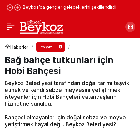
Beykoz’da gençler geleceklerini şekillendirdi
Karakulak Suyu bakım karşılığı kiralanacak
Yorum Yap
Paylaş
Haberler
Yaşam
Bağ bahçe tutkunları için
Hobi Bahçesi
Beykoz Belediyesi tarafından doğal tarımı teşvik
etmek ve kendi sebze-meyvesini yetiştirmek
isteyenler için Hobi Bahçeleri vatandaşların
hizmetine sunuldu.
Bahçesi olmayanlar için doğal sebze ve meyve
yetiştirmek hayal değil. Beykoz Belediyesi?