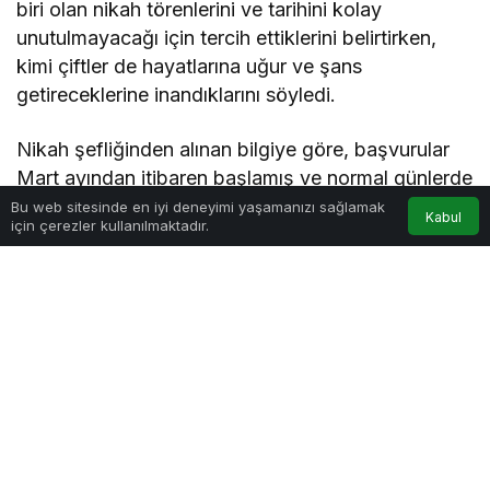
biri olan nikah törenlerini ve tarihini kolay
unutulmayacağı için tercih ettiklerini belirtirken,
kimi çiftler de hayatlarına uğur ve şans
getireceklerine inandıklarını söyledi.
Nikah şefliğinden alınan bilgiye göre, başvurular
Mart ayından itibaren başlamış ve normal günlerde
ortalama 20 çiftin nikahı kıyılırken bu özel günde
Bu web sitesinde en iyi deneyimi yaşamanızı sağlamak
Kabul
için çerezler kullanılmaktadır.
50 çiftin nikahı kıyılmış oldu.