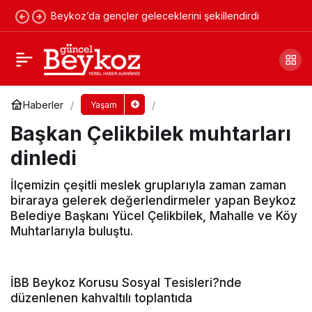
Beykoz’da gençler geleceklerini şekillendirdi
Beykoz'da 10.10.10 yoğunluğu
Yorum Yap
Paylaş
Haberler
Yaşam
Başkan Çelikbilek muhtarları
dinledi
İlçemizin çeşitli meslek gruplarıyla zaman zaman
biraraya gelerek değerlendirmeler yapan Beykoz
Belediye Başkanı Yücel Çelikbilek, Mahalle ve Köy
Muhtarlarıyla buluştu.
İBB Beykoz Korusu Sosyal Tesisleri?nde
düzenlenen kahvaltılı toplantıda