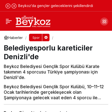
Beykoz’da gençler geleceklerini şekillendirdi
Beykoz 1908'den STAD açıklaması
Yorum Yap
Paylaş
Haberler
Spor
Belediyesporlu kareticiler
Denizli'de
Beykoz Belediyesi Gençlik Spor Kulübü Karate
takımının 4 sporcusu Türkiye şampiyonası için
Denizli'de.
Beykoz Belediyesi Gençlik Spor Kulübü, 10–11–12
Ocak tarihlerinde gerçekleşecek olan
Şampiyonaya gelecek vaat eden 4 sporcu ile…