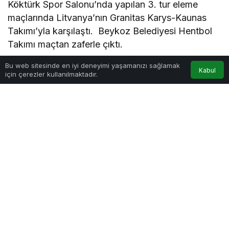
Köktürk Spor Salonu’nda yapılan 3. tur eleme
maçlarında Litvanya’nın Granitas Karys-Kaunas
Takımı’yla karşılaştı. Beykoz Belediyesi Hentbol
Takımı maçtan zaferle çıktı.
Bu web sitesinde en iyi deneyimi yaşamanızı sağlamak
Kabul
için çerezler kullanılmaktadır.
Beykoz Belediyesi Hentbol Takımı ile Granitas