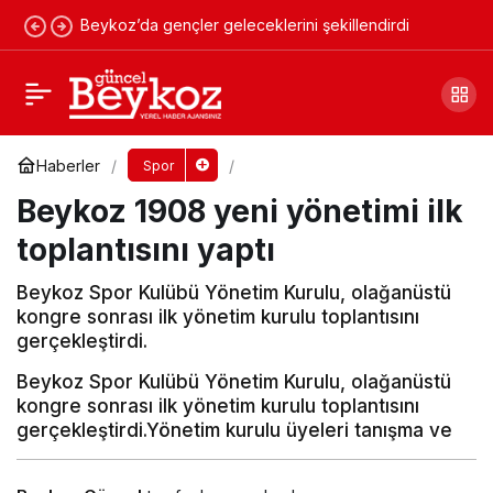
Beykoz’da gençler geleceklerini şekillendirdi
Beykoz Avrupa yolunda emin adımlarla
yürüyor
Yorum Yap
Paylaş
Haberler
Spor
Beykoz 1908 yeni yönetimi ilk
toplantısını yaptı
Beykoz Spor Kulübü Yönetim Kurulu, olağanüstü
kongre sonrası ilk yönetim kurulu toplantısını
gerçekleştirdi.
Beykoz Spor Kulübü Yönetim Kurulu, olağanüstü
kongre sonrası ilk yönetim kurulu toplantısını
gerçekleştirdi.Yönetim kurulu üyeleri tanışma ve