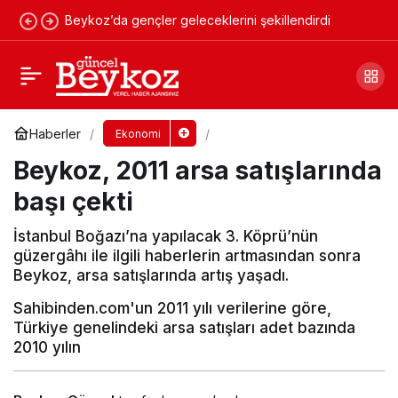
Beykoz’da gençler geleceklerini şekillendirdi
İşte Paşabahçe Tekel arazisinin yeni sahibi!
Yorum Yap
Paylaş
Haberler
Ekonomi
Beykoz, 2011 arsa satışlarında
başı çekti
İstanbul Boğazı’na yapılacak 3. Köprü’nün
güzergâhı ile ilgili haberlerin artmasından sonra
Beykoz, arsa satışlarında artış yaşadı.
Sahibinden.com'un 2011 yılı verilerine göre,
Türkiye genelindeki arsa satışları adet bazında
2010 yılın