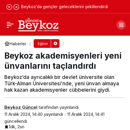
Beykoz’da gençler geleceklerini şekillendirdi
Beykoz’un o okulu pislikten geçilmiyor!
Yorum Yap
Paylaş
Haberler
Eğitim
Beykoz akademisyenleri yeni
ünvanlarını taçlandırdı
Beykoz’da ayrıcalıklı bir devlet üniversite olan
Türk-Alman Üniversitesi’nde, yeni ünvan almaya
hak kazan akademisyenler cübbelerini giydi.
Beykoz Güncel
tarafından yayınlandı
11 Aralık 2024, 14:40
yayınlandı
11 Aralık 2024, 14:41
güncellendi
1dk, 2sn