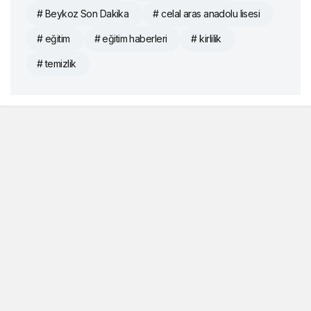
# Beykoz Son Dakika
# celal aras anadolu lisesi
# eğitim
# eğitim haberleri
# kirlilik
# temizlik