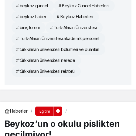
# beykoz güncel
# Beykoz Güncel Haberleri
# beykoz haber
# Beykoz Haberleri
# biniş töreni
# Türk-Alman Üniversitesi
# Türk-Alman Üniversitesi akademik personel
# türk-alman üniversitesi bölümleri ve puanları
# türk-alman üniversitesi nerede
# türk-alman üniversitesi rektörü
Haberler
Eğitim
Beykoz’un o okulu pislikten
geçilmiyor!