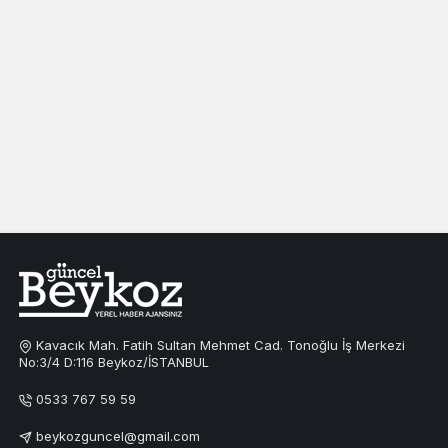
Kavacık Mah. Fatih Sultan Mehmet Cad. Tonoğlu İş Merkezi
No:3/4 D:116 Beykoz/İSTANBUL
0533 767 59 59
beykozguncel@gmail.com