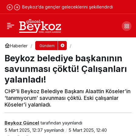
Beykoz’da gençler geleceklerini şekillendirdi
Beykoz’da yeni başkanı belirleyecek tarih
açıklandı!
Yorum Yap
Paylaş
Haberler
Gündem
Beykoz belediye başkanının
savunması çöktü! Çalışanları
yalanladı!
CHP’li Beykoz Belediye Başkanı Alaattin Köseler’in
‘tanımıyorum’ savunması çöktü. Eski çalışanlar
Köseler’i yalanladı.
Beykoz Güncel
tarafından yayınlandı
5 Mart 2025, 12:37
yayınlandı
5 Mart 2025, 12:40