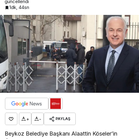
güncellendi
1dk, 44sn
+
-
PAYLAŞ
Beykoz Belediye Başkanı Alaattin Köseler’in