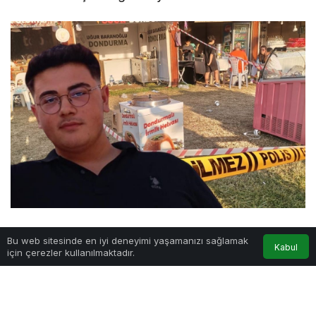
Yapılan açıklamada, bir ihmalin varlığı tespit
Bu web sitesinde en iyi deneyimi yaşamanızı sağlamak
Kabul
edilirse asla affedilmeyeceği ve gereğinin
için çerezler kullanılmaktadır.
yapılacağı ifade edildi.
Beykoz Belediye Başkan Vekili Özlem Vural