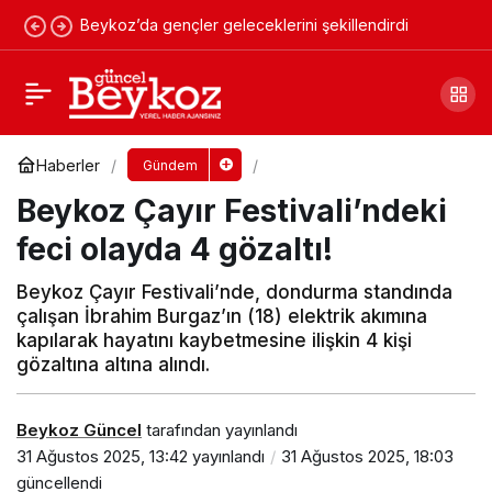
Beykoz’da gençler geleceklerini şekillendirdi
Beykoz çayırında ihmali olanlar
affedilmeyecek!
Yorum Yap
Paylaş
Haberler
Gündem
Beykoz Çayır Festivali’ndeki
feci olayda 4 gözaltı!
Beykoz Çayır Festivali’nde, dondurma standında
çalışan İbrahim Burgaz’ın (18) elektrik akımına
kapılarak hayatını kaybetmesine ilişkin 4 kişi
gözaltına altına alındı.
Beykoz Güncel
tarafından yayınlandı
31 Ağustos 2025, 13:42
yayınlandı
31 Ağustos 2025, 18:03
güncellendi