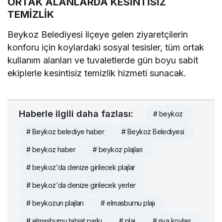
ORTAK ALANLARDA KESİNTİSİZ
TEMİZLİK
Beykoz Belediyesi ilçeye gelen ziyaretçilerin
konforu için koylardaki sosyal tesisler, tüm ortak
kullanım alanları ve tuvaletlerde gün boyu sabit
ekiplerle kesintisiz temizlik hizmeti sunacak.
Haberle ilgili daha fazlası:
# beykoz
# Beykoz belediye haber
# Beykoz Belediyesi
# beykoz haber
# beykoz plajları
# beykoz'da denize girilecek plajlar
# beykoz'da denize girilecek yerler
# beykozun plajları
# elmasburnu plajı
# elmasburnu tabiat parkı
# plaj
# riva koyları