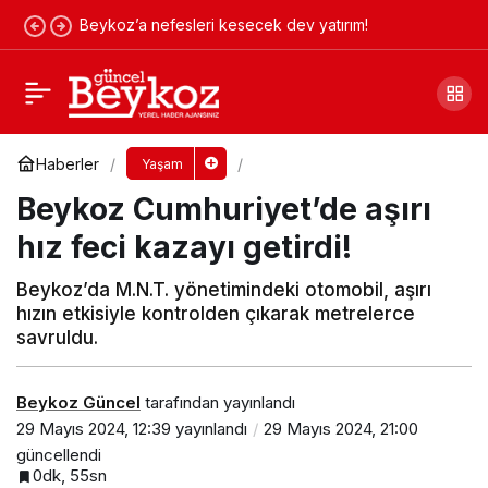
Beykoz’a nefesleri kesecek dev yatırım!
Beykoz plajları yaza hazırlanıyor
Yorum Yap
Paylaş
Haberler
Yaşam
Beykoz Cumhuriyet’de aşırı
hız feci kazayı getirdi!
Beykoz’da M.N.T. yönetimindeki otomobil, aşırı
hızın etkisiyle kontrolden çıkarak metrelerce
savruldu.
Beykoz Güncel
tarafından yayınlandı
29 Mayıs 2024, 12:39
yayınlandı
29 Mayıs 2024, 21:00
güncellendi
0dk, 55sn