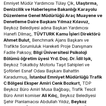
Emniyet Müdür Yardımcısı Tülay Çik,
Ulaştırma,
Denizcilik ve Haberleşme Bakanlığı Karayolu
Düzenleme Genel Müdürlüğü Araç Muayene ve
Denetleme Daire Başkanı Yılmaz Kılavuz,
Beykoz Belediyesi adına Başkan Yardımcısı
Hanefi Dilmaç,
TÜVTURK Kamu İşleri Direktörü
Ahmet Bulut,
Benchmark Ajans Başkanı ve
Trafikte Sorumluluk Hareketi Proje Danışmanı
Fadile Paksoy,
Bilgi Üniversitesi Psikoloji
Bölümü öğretim üyesi Yrd. Doç. Dr. İdil Işık,
Beykoz Tokatköy Motorlu Taşıt Sahipleri ve
Şoförleri Esnaf Odası Başkanı Bahattin
Karadurmuş,
İstanbul Emniyet Müdürlüğü Trafik
C Bölgesi Eksper Amiri Cenk Bozkurt,
TDP
Beykoz Büro Amiri Musa Bağbaşı, Trafik Tescil
Büro Amiri komiser
Ali Kılıç,
Beykoz Belediyesi
Şehir Planlamacısı Abdullah Yıldız,
Beykoz