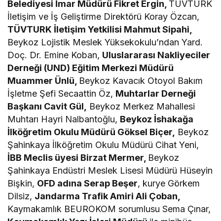
Belediyesi İmar Müdürü Fikret Ergin,
TÜVTURK
İletişim ve İş Geliştirme Direktörü Koray Özcan,
TÜVTURK İletişim Yetkilisi Mahmut Sipahi,
Beykoz Lojistik Meslek Yüksekokulu’ndan Yard.
Doç. Dr. Emine Koban,
Uluslararası Nakliyeciler
Derneği (UND) Eğitim Merkezi Müdürü
Muammer Ünlü,
Beykoz Kavacık Otoyol Bakım
İşletme Şefi Secaattin Öz,
Muhtarlar Derneği
Başkanı Cavit Gül,
Beykoz Merkez Mahallesi
Muhtarı Hayri Nalbantoğlu,
Beykoz İshakağa
İlköğretim Okulu Müdürü Göksel Biçer,
Beykoz
Şahinkaya İlköğretim Okulu Müdürü Cihat Yeni,
İBB Meclis üyesi Birzat Mermer,
Beykoz
Şahinkaya Endüstri Meslek Lisesi Müdürü Hüseyin
Bişkin,
OFD adına Serap Beşer
, kurye Görkem
Dilsiz,
Jandarma Trafik Amiri Ali Çoban,
Kaymakamlık BEUROKOM sorumlusu Sema Çınar,