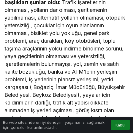
başlıkları şunlar oldu:
Trafik işaretlerinin
olmaması, yolların dar olması, şeritlemenin
yapılmaması, alternatif yolların olmaması, otopark
yetersizliği, çocuklar için oyun alanlarının
olmaması, bisiklet yolu yokluğu, genel park
problemi, araç durakları, köy otobüsleri, toplu
taşıma araçlarının yolcu indirme bindirme sorunu,
yaya geçitlerinin olmaması ve yetersizliği,
işaretlemelerin bulunmayışı, yol, zemin ve satıh
kalite bozukluğu, banka ve ATM’lerin yerleşim
problemi, iş yerlerinin plansız yerleşimi, yetki
kargaşası ( Boğaziçi İmar Müdürlüğü, Büyükşehir
Belediyesi, Beykoz Belediyesi), yayalar için
kaldırımların darlığı, trafik alt yapısı dikkate
alınmadan iş yerleri açılması, görüş kısıtı olan
yerlerde ayna sisteminin olmaması, toplu taşıma
Bu web sitesinde en iyi deneyimi yaşamanızı sağlamak
imkânının sınırlı oluşu, yükleme, indirme, bindirme
Kabul
için çerezler kullanılmaktadır.