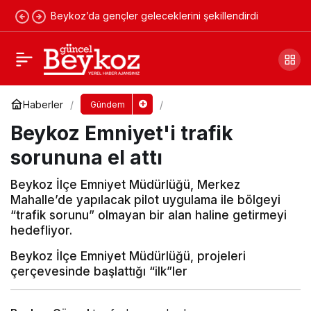
Beykoz’da gençler geleceklerini şekillendirdi
Beykoz Emniyet'i trafik sorununa el attı
Yorum Yap
Haberler
Gündem
Beykoz Emniyet'i trafik
sorununa el attı
Beykoz İlçe Emniyet Müdürlüğü, Merkez
Mahalle’de yapılacak pilot uygulama ile bölgeyi
“trafik sorunu” olmayan bir alan haline getirmeyi
hedefliyor.
Beykoz İlçe Emniyet Müdürlüğü, projeleri
çerçevesinde başlattığı “ilk”ler