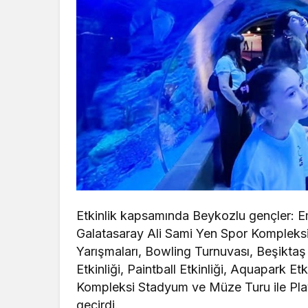
Etkinlik kapsamında Beykozlu gençler: E
Galatasaray Ali Sami Yen Spor Kompleks
Yarışmaları, Bowling Turnuvası, Beşikt
Etkinliği, Paintball Etkinliği, Aquapark 
Kompleksi Stadyum ve Müze Turu ile Play
geçirdi.