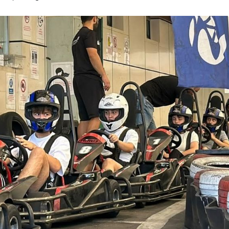
Beykoz’da şehit taksicinin
i kesecek
adını taşıyan durağa İBB
zulmü!