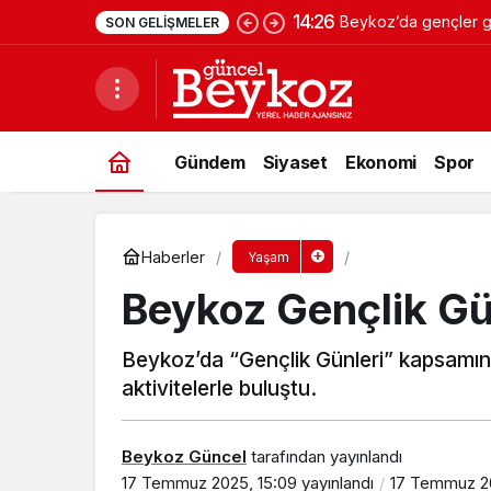
14:26
Beykoz’da gençler ge
SON GELIŞMELER
Gündem
Siyaset
Ekonomi
Spor
Haberler
Yaşam
Beykoz Gençlik Gü
Beykoz’da “Gençlik Günleri” kapsamınd
aktivitelerle buluştu.
Beykoz Güncel
tarafından yayınlandı
17 Temmuz 2025, 15:09
yayınlandı
17 Temmuz 20