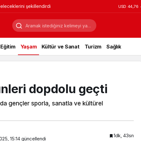
leceklerini şekillendirdi
USD
44,76
Eğitim
Yaşam
Kültür ve Sanat
Turizm
Sağlık
nleri dopdolu geçti
a gençler sporla, sanatla ve kültürel
1dk, 43sn
25, 15:14
güncellendi