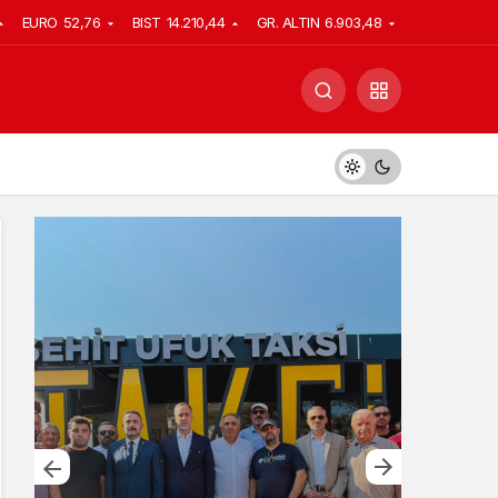
EURO
52,76
BIST
14.210,44
GR. ALTIN
6.903,48