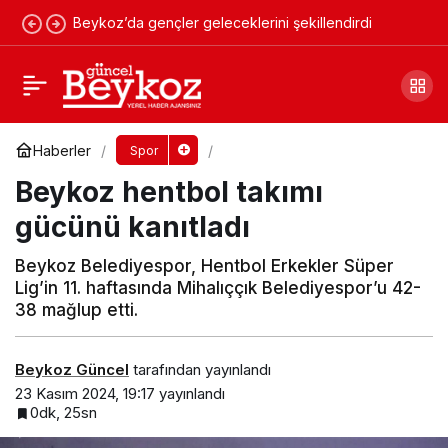
Beykoz’da gençler geleceklerini şekillendirdi
Galatasaray Başkanından Beykoz
Kaymakamına ziyaret
Yorum Yap
Paylaş
Haberler
Spor
Beykoz hentbol takımı
gücünü kanıtladı
Beykoz Belediyespor, Hentbol Erkekler Süper
Lig’in 11. haftasında Mihalıççık Belediyespor’u 42-
38 mağlup etti.
Beykoz Güncel
tarafından yayınlandı
23 Kasım 2024, 19:17
yayınlandı
0dk, 25sn