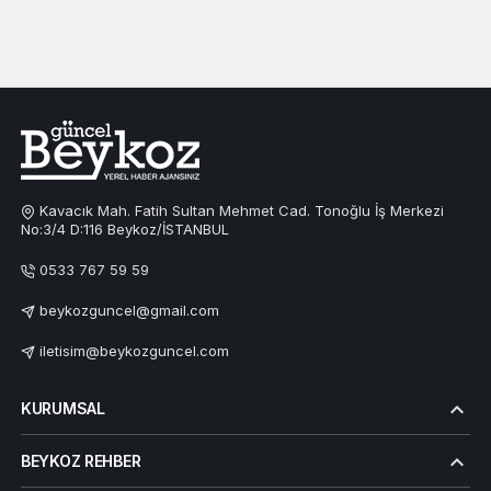
Kavacık Mah. Fatih Sultan Mehmet Cad. Tonoğlu İş Merkezi
No:3/4 D:116 Beykoz/İSTANBUL
0533 767 59 59
beykozguncel@gmail.com
iletisim@beykozguncel.com
KURUMSAL
BEYKOZ REHBER