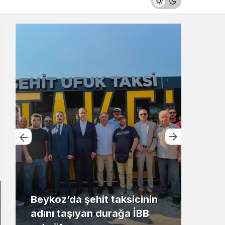
Beykoz’da şehit taksicinin
adını taşıyan durağa İBB
Riva