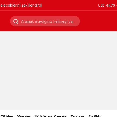
leceklerini şekillendirdi
USD
44,76
Eğitim
Yaşam
Kültür ve Sanat
Turizm
Sağlık