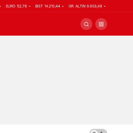
EURO
52,76
BIST
14.210,44
GR. ALTIN
6.903,48