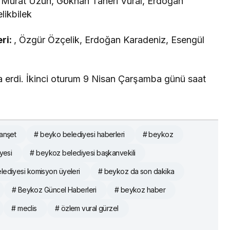
:
Murat Uzun, Gökhan Taneri Vural, Erdoğan
likbilek
ri:
, Özgür Özçelik, Erdoğan Karadeniz, Esengül
ra erdi. İkinci oturum 9 Nisan Çarşamba günü saat
Manşet
# beyko belediyesi haberleri
# beykoz
yesi
# beykoz belediyesi başkanvekili
lediyesi komisyon üyeleri
# beykoz da son dakika
# Beykoz Güncel Haberleri
# beykoz haber
# meclis
# özlem vural gürzel