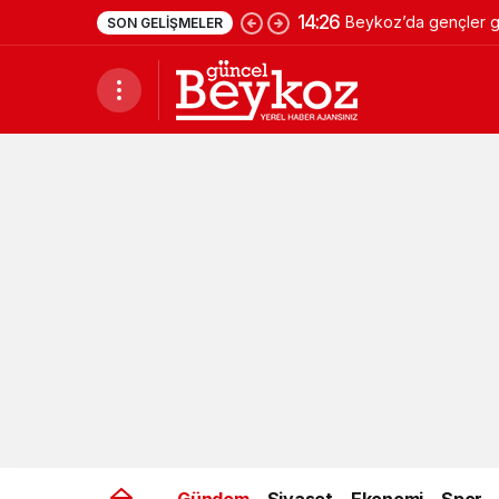
14:26
Beykoz’da gençler ge
SON GELIŞMELER
Gündem
Siyaset
Ekonomi
Spor