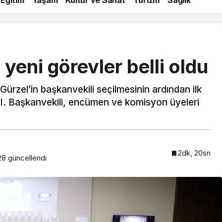
yeni görevler belli oldu
ürzel’in başkanvekili seçilmesinin ardından ilk
a, I. Başkanvekili, encümen ve komisyon üyeleri
2dk, 20sn
28
güncellendi
Beykoz’a nefesleri kesecek