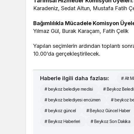
Tarımsal Hizmetler Komisyon Üyeleri
Karadeniz, Sedat Altun, Mustafa Fatih Çe
Bağımlılıkla Mücadele Komisyon Üyele
Yılmaz Gül, Burak Karaçam, Fatih Çelik
Yapılan seçimlerin ardından toplantı son
10.00’da gerçekleştirilecek.
Haberle ilgili daha fazlası:
# Alt 
# beykoz belediye meclisi
# Beykoz Beledi
# beykoz belediyesi encümen
# beykoz be
# beykoz güncel
# Beykoz Güncel Haber
# Beykoz Haberleri
# Beykoz Son Dakika