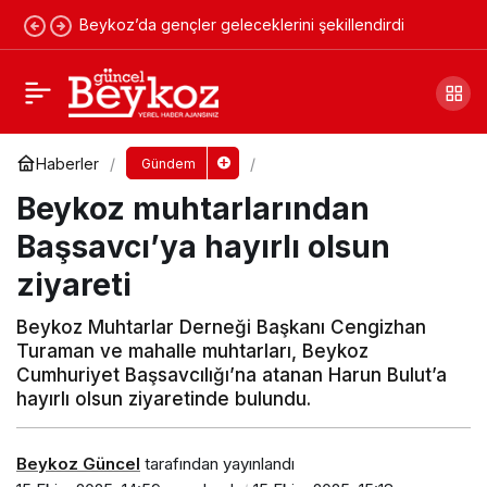
Beykoz’da gençler geleceklerini şekillendirdi
Beykoz Belediyesi’nde maaş krizi devam
ediyor!
Yorum Yap
Paylaş
Haberler
Gündem
Beykoz muhtarlarından
Başsavcı’ya hayırlı olsun
ziyareti
Beykoz Muhtarlar Derneği Başkanı Cengizhan
Turaman ve mahalle muhtarları, Beykoz
Cumhuriyet Başsavcılığı’na atanan Harun Bulut’a
hayırlı olsun ziyaretinde bulundu.
Beykoz Güncel
tarafından yayınlandı