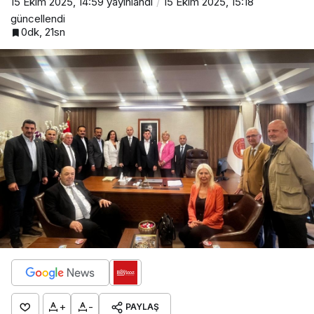
15 Ekim 2025, 14:59
yayınlandı
15 Ekim 2025, 15:18
güncellendi
0dk, 21sn
+
-
PAYLAŞ