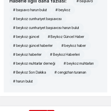
Haberle ilgili daha fazlası:
# başsavcı
# başsavcı harun bulut
# beykoz
# beykoz cumhuriyet başsavcısı
# beykoz cumhuriyet başsavcısı harun bulut
# beykoz güncel
# Beykoz Güncel Haber
# beykoz güncel haberler
# beykoz haber
# beykoz haberler
# Beykoz Haberleri
# beykoz muhtarlar derneği
# beykoz muhtarları
# Beykoz Son Dakika
# cengizhan turaman
# harun bulut