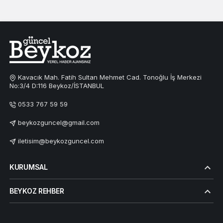
Kavacık Mah. Fatih Sultan Mehmet Cad. Tonoğlu İş Merkezi
No:3/4 D:116 Beykoz/İSTANBUL
0533 767 59 59
beykozguncel@gmail.com
iletisim@beykozguncel.com
KURUMSAL
BEYKOZ REHBER