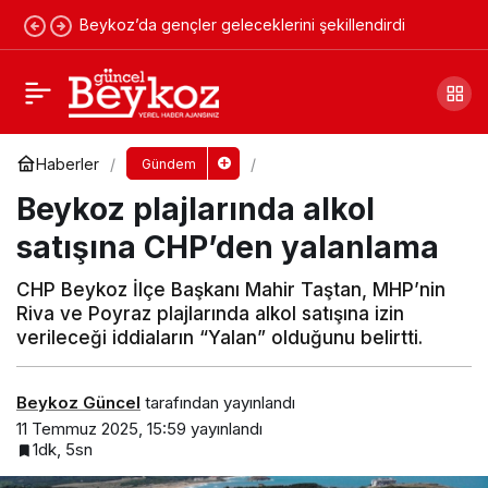
Beykoz’da gençler geleceklerini şekillendirdi
Beykoz plajlarında alkol satışı mı başladı?
Yorum Yap
Paylaş
Haberler
Gündem
Beykoz plajlarında alkol
satışına CHP’den yalanlama
CHP Beykoz İlçe Başkanı Mahir Taştan, MHP’nin
Riva ve Poyraz plajlarında alkol satışına izin
verileceği iddiaların “Yalan” olduğunu belirtti.
Beykoz Güncel
tarafından yayınlandı
11 Temmuz 2025, 15:59
yayınlandı
1dk, 5sn