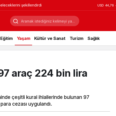
leceklerini şekillendirdi
USD
44,76
Eğitim
Yaşam
Kültür ve Sanat
Turizm
Sağlık
97 araç 224 bin lira
nde çeşitli kural ihlallerinde bulunan 97
 para cezası uygulandı.