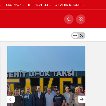
EURO
52,76
BIST
14.210,44
GR. ALTIN
6.903,48