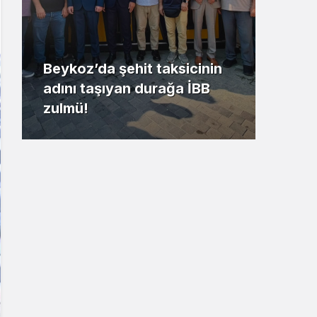
Beykoz’da şehit taksicinin
adını taşıyan durağa İBB
Riva
zulmü!
kaz