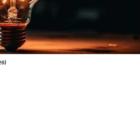
26)
PAYLAŞ
bazı sokaklarda elektrik kesintisi yaşanacak.
sında:
n, Taşlık Çıkmazı, Burma Çıkmazı, Soğuksu
sında: