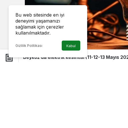
Bu web sitesinde en iyi
deneyimi yaşamanızı
sağlamak için çerezler
kullanılmaktadır.
Gizlilik Politikası
Kabul
Beykoz’da elektrik kesintisi (11-12-13 Mayıs 20
Beykoz’da 11-12-13 Mayıs 2026 tarihinde 
11.05.2026
09:30 – 16:30
saatleri ara
İncirköy Mahallesi:
Güfte Çıkmazı, Tafla
11.05.2026
10:00 – 13:00
saatleri ara