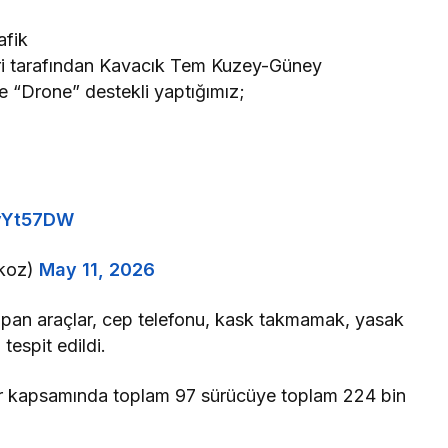
afik
eri tarafından Kavacık Tem Kuzey-Güney
e “Drone” destekli yaptığımız;
OyYt57DW
koz)
May 11, 2026
pan araçlar, cep telefonu, kask takmamak, yasak
 tespit edildi.
ller kapsamında toplam 97 sürücüye toplam 224 bin