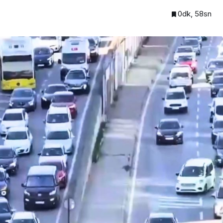
0dk, 58sn
Beykoz’a nefesleri kesecek
lendirdi
dev yatırım!