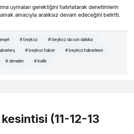
arına uymaları gerektiğini hatırlatarak denetimlerin
amak amacıyla aralıksız devam edeceğini belirtti.
Manşet
# beykoz
# beykoz da son dakika
aberlerş
# beykoz haber
# beykoz haberleeri
# denetim
# trafik
kesintisi (11-12-13