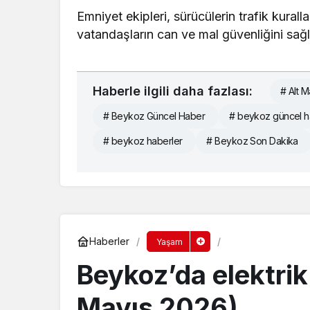
Emniyet ekipleri, sürücülerin trafik kurall
vatandaşların can ve mal güvenliğini sağl
Haberle ilgili daha fazlası:
# Alt 
# Beykoz Güncel Haber
# beykoz güncel h
# beykoz haberler
# Beykoz Son Dakika
Haberler
Yaşam
Beykoz’da elektrik 
Mayıs 2026)