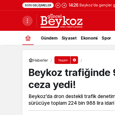
14:26
Beykoz’da gençler ge
SON GELIŞMELER
Gündem
Siyaset
Ekonomi
Spor
Haberler
Yaşam
Beykoz trafiğinde 
ceza yedi!
Beykoz’da dron destekli trafik denetimi
sürücüye toplam 224 bin 988 lira idari