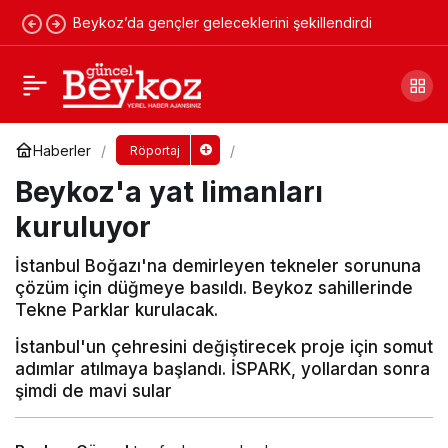
Beykoz’da gençler geleceklerini şekillendirdi
Anadoluhisarı sakinleri soruyor
Yorum Yap
Paylaş
Haberler
Röportaj
Beykoz'a yat limanları
kuruluyor
İstanbul Boğazı'na demirleyen tekneler sorununa
çözüm için düğmeye basıldı. Beykoz sahillerinde
Tekne Parklar kurulacak.
İstanbul'un çehresini değiştirecek proje için somut
adımlar atılmaya başlandı. İSPARK, yollardan sonra
şimdi de mavi sular