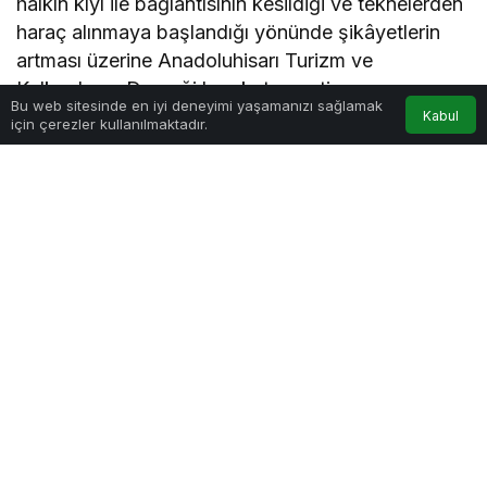
halkın kıyı ile bağlantısının kesildiği ve teknelerden
haraç alınmaya başlandığı yönünde şikâyetlerin
artması üzerine Anadoluhisarı Turizm ve
Kalkındırma Derneği harekete geçti.
Bu web sitesinde en iyi deneyimi yaşamanızı sağlamak
Kabul
için çerezler kullanılmaktadır.
Konuyla ilgili olarak Anadoluhisarı sakinleri
soruyor; Karayolları Genel Müdürlüğü tarafından
Kavacık – Anadoluhisarı arasındaki ulaşımın
sağlanması için mülkiyeti Marmara Üniversitesi?ne
ait arazinin Karayolları tarafından
kamulaştırıldıktan sonra yol ile kıyı arasında kalan
arazinin SİT alanı olmasına rağmen özel şahsa
nasıl satılıyor?
O dönem Anadolu Hisarı Turizm ve Kalkındırma
Derneği Başkanı olan Av. Ferda Kazancıbaşı, konu