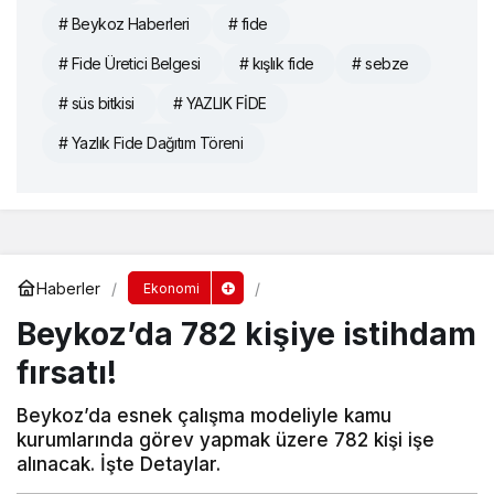
# Beykoz Haberleri
# fide
# Fide Üretici Belgesi
# kışlık fide
# sebze
# süs bitkisi
# YAZLIK FİDE
# Yazlık Fide Dağıtım Töreni
Haberler
Ekonomi
Beykoz’da 782 kişiye istihdam
fırsatı!
Beykoz’da esnek çalışma modeliyle kamu
kurumlarında görev yapmak üzere 782 kişi işe
alınacak. İşte Detaylar.