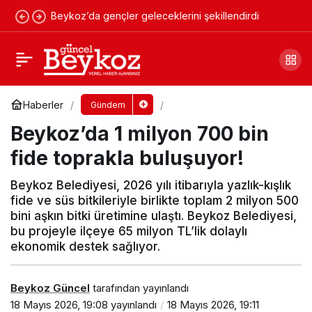
Beykoz’da gençler geleceklerini şekillendirdi
Beykoz’da 782 kişiye istihdam fırsatı!
Yorum Yap
Paylaş
Haberler
Gündem
Beykoz’da 1 milyon 700 bin
fide toprakla buluşuyor!
Beykoz Belediyesi, 2026 yılı itibarıyla yazlık-kışlık
fide ve süs bitkileriyle birlikte toplam 2 milyon 500
bini aşkın bitki üretimine ulaştı. Beykoz Belediyesi,
bu projeyle ilçeye 65 milyon TL’lik dolaylı
ekonomik destek sağlıyor.
Beykoz Güncel
tarafından yayınlandı
18 Mayıs 2026, 19:08
yayınlandı
18 Mayıs 2026, 19:11