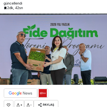
güncellendi
2dk, 42sn
+
-
PAYLAŞ