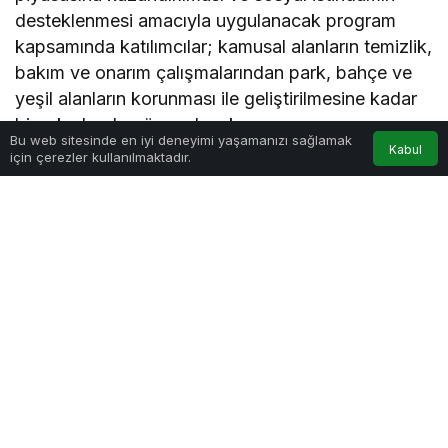
desteklenmesi amacıyla uygulanacak program
kapsamında katılımcılar; kamusal alanların temizlik,
bakım ve onarım çalışmalarından park, bahçe ve
yeşil alanların korunması ile geliştirilmesine kadar
birçok alanda görev alacak.
Bu web sitesinde en iyi deneyimi yaşamanızı sağlamak
Kabul
için çerezler kullanılmaktadır.
Program kapsamında ayrıca engelli, yaşlı ve hasta
bakımına yönelik destek hizmetleri, geri dönüşüm
ve atık yönetimi çalışmaları ile spor ve kültürel
faaliyetlerin desteklenmesine yönelik hizmetlerde
de katılımcılar aktif rol üstlenecek.
Başkan Vekili Gürzel: “Vatandaşlarımıza Yeni
Fırsat Kapısı Aralıyoruz”
Programın tanıtım toplantısında konuşan Beykoz
Belediye Başkan Vekili Özlem Vural Gürzel,