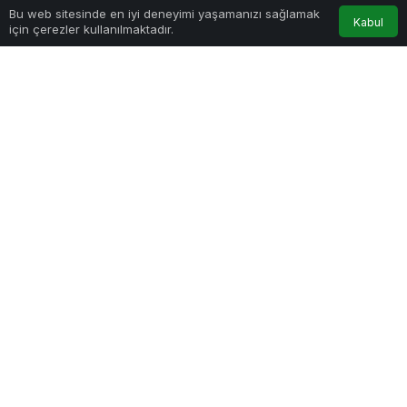
Bu web sitesinde en iyi deneyimi yaşamanızı sağlamak
Kabul
için çerezler kullanılmaktadır.
İlçenin en yoğun noktalarından biri olan
Merkez’de, iş ve okul saatlerinde trafik adeta
durma noktasına geldi.
Budama çalışmaları nedeniyle sahil yolu