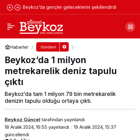
Beykoz’da gençler geleceklerini şekillendirdi
Beykoz’da ağaç budama çalışmaları trafiği
felç etti
Yorum Yap
Paylaş
Haberler
Gündem
Beykoz’da 1 milyon
metrekarelik deniz tapulu
çıktı
Beykoz’da tam 1 milyon 79 bin metrekarelik
denizin tapulu olduğu ortaya çıktı.
Beykoz Güncel
tarafından yayınlandı
18 Aralık 2024, 16:55
yayınlandı
19 Aralık 2024, 15:37
güncellendi