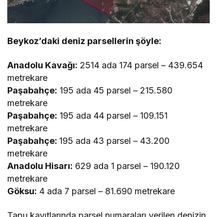
Beykoz’daki deniz parsellerin şöyle:
Anadolu Kavağı:
2514 ada 174 parsel – 439.654
metrekare
Paşabahçe:
195 ada 45 parsel – 215.580
metrekare
Paşabahçe:
195 ada 44 parsel – 109.151
metrekare
Paşabahçe:
195 ada 43 parsel – 43.200
metrekare
Anadolu Hisarı:
629 ada 1 parsel – 190.120
metrekare
Göksu:
4 ada 7 parsel – 81.690 metrekare
Tapu kayıtlarında parsel numaraları verilen denizin