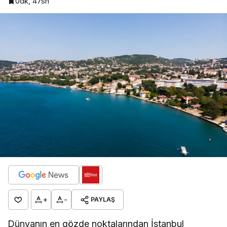
0dk, 47sn
+
-
PAYLAŞ
Dünyanın en gözde noktalarından İstanbul