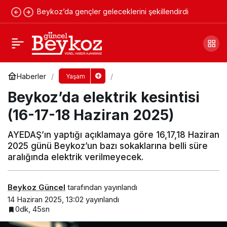
Beykoz’da gençler geleceklerini şekillendirdi
Türk sanat müziğinin ustası Beykoz’da
tedavi altında!
Yorum Yap
Paylaş
Haberler
Yaşam
Beykoz’da elektrik kesintisi
(16-17-18 Haziran 2025)
AYEDAŞ’ın yaptığı açıklamaya göre 16,17,18 Haziran
2025 günü Beykoz’un bazı sokaklarına belli süre
aralığında elektrik verilmeyecek.
Beykoz Güncel
tarafından yayınlandı
14 Haziran 2025, 13:02
yayınlandı
0dk, 45sn