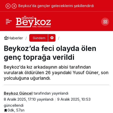
Beykoz’da gençler geleceklerini şekillendirdi
Beykoz Kundura Yerli Malı Haftası’nda
dopdolu!
Yorum Yap
Paylaş
Haberler
Gündem
Beykoz’da feci olayda ölen
genç toprağa verildi
Beykoz’da kız arkadaşının abisi tarafından
vurularak öldürülen 26 yaşındaki Yusuf Güner, son
yolculuğuna uğurlandı.
Beykoz Güncel
tarafından yayınlandı
8 Aralık 2025, 17:10
yayınlandı
9 Aralık 2025, 10:53
güncellendi
0dk, 57sn