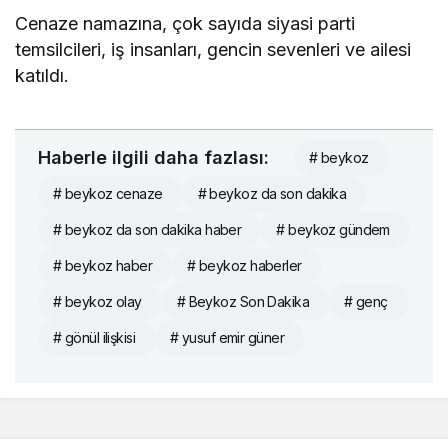
Cenaze namazına, çok sayıda siyasi parti
temsilcileri, iş insanları, gencin sevenleri ve ailesi
katıldı.
Haberle ilgili daha fazlası:
# beykoz
# beykoz cenaze
# beykoz da son dakika
# beykoz da son dakika haber
# beykoz gündem
# beykoz haber
# beykoz haberler
# beykoz olay
# Beykoz Son Dakika
# genç
# gönül ilişkisi
# yusuf emir güner