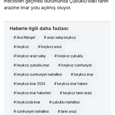
meclisten geçmesi durumunda Çubuklu’daki tarım
arazine imar yolu açılmış oluyor.
Haberle ilgili daha fazlası:
# Ana Manşet
# arazi satışı beykoz
# beykoz
# beykoz arazi
# beykoz arazi satışı
# beykoz çubuklu
# beykoz çubuklu imar
# beykoz cumhuriyet
# beykoz cumhuriyet mahallesi
# beykoz imar
# beykoz imar 2024
# beykoz imar haberi
# beykoz imar haberleri
# beykoz tarım arazi
# beykozda imar
# çubuklu mahallesi
# cumhuriyet mahallesi
# tarım arazi