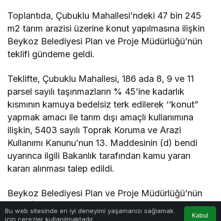
Toplantıda, Çubuklu Mahallesi’ndeki 47 bin 245
m2 tarım arazisi üzerine konut yapılmasına ilişkin
Beykoz Belediyesi Plan ve Proje Müdürlüğü’nün
teklifi gündeme geldi.
Teklifte, Çubuklu Mahallesi, 186 ada 8, 9 ve 11
parsel sayılı taşınmazların % 45’ine kadarlık
kısmının kamuya bedelsiz terk edilerek ‘‘konut”
yapmak amacı ile tarım dışı amaçlı kullanımına
ilişkin, 5403 sayılı Toprak Koruma ve Arazi
Kullanımı Kanunu’nun 13. Maddesinin (d) bendi
uyarınca ilgili Bakanlık tarafından kamu yararı
kararı alınması talep edildi.
Beykoz Belediyesi Plan ve Proje Müdürlüğü’nün
teklifi İmar ve Hukuk komisyonuna havale edildi.
Bu web sitesinde en iyi deneyimi yaşamanızı sağlamak
Kabul
Teklifin, 8 Kasım Cuma günü yapılacak meclis
için çerezler kullanılmaktadır.