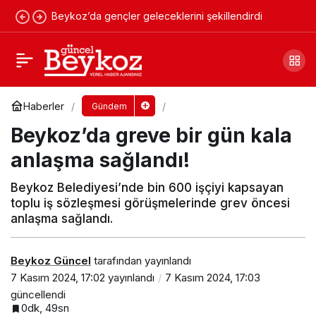
Beykoz’da gençler geleceklerini şekillendirdi
CHP’li Beykoz Belediyesi tarım arazisini
imara açıyor!
Yorum Yap
Paylaş
Haberler
Gündem
Beykoz’da greve bir gün kala
anlaşma sağlandı!
Beykoz Belediyesi’nde bin 600 işçiyi kapsayan
toplu iş sözleşmesi görüşmelerinde grev öncesi
anlaşma sağlandı.
Beykoz Güncel
tarafından yayınlandı
7 Kasım 2024, 17:02
yayınlandı
7 Kasım 2024, 17:03
güncellendi
0dk, 49sn