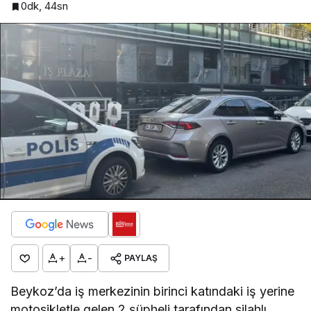
0dk, 44sn
+
-
PAYLAŞ
Beykoz’da iş merkezinin birinci katındaki iş yerine
motosikletle gelen 2 şüpheli tarafından silahlı