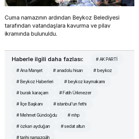
Cuma namazının ardından Beykoz Belediyesi
tarafından vatandaşlara kavurma ve pilav
ikramında bulunuldu.
Haberle ilgili daha fazlası:
# AK PARTİ
# Ana Manşet
# anadolu hisarı
# beykoz
# Beykoz Haberleri
# beykoz kaymakamı
# burak karaçam
# Fatih Ürkmezer
# İlçe Başkanı
# istanbul'un fethi
# Mehmet Gündoğdu
# mhp
# özkan ayduğan
# sedat altun
# tarihi namazgâh