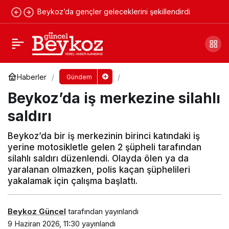
Beykoz’da gençler geleceklerini şekillendirdi
Beykoz’un tarihi namazgâhı yeniden ibadete
açıldı
Yorum Yap
Paylaş
Haberler
Gündem
Beykoz’da iş merkezine silahlı
saldırı
Beykoz’da bir iş merkezinin birinci katındaki iş
yerine motosikletle gelen 2 şüpheli tarafından
silahlı saldırı düzenlendi. Olayda ölen ya da
yaralanan olmazken, polis kaçan şüphelileri
yakalamak için çalışma başlattı.
Beykoz Güncel
tarafından yayınlandı
9 Haziran 2026, 11:30
yayınlandı