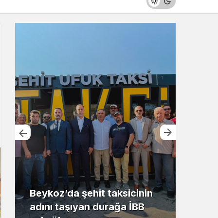
Beykoz’da şehit taksicinin
adını taşıyan durağa İBB
Riva’