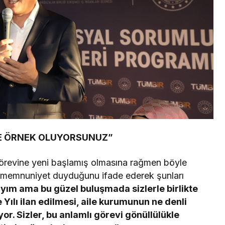
ZE ÖRNEK OLUYORSUNUZ”
revine yeni başlamış olmasına rağmen böyle
n memnuniyet duyduğunu ifade ederek şunları
yım ama bu güzel buluşmada sizlerle birlikte
 Yılı ilan edilmesi, aile kurumunun ne denli
or. Sizler, bu anlamlı görevi gönüllülükle