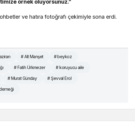
timize örnek oluyorsunuz.”
hbetler ve hatıra fotoğrafı çekimiyle sona erdi.
aziran
# Alt Manşet
# beykoz
ğı
# Fatih Ürkmezer
# koruyucu aile
# Murat Günday
# Şevval Erol
 derneği