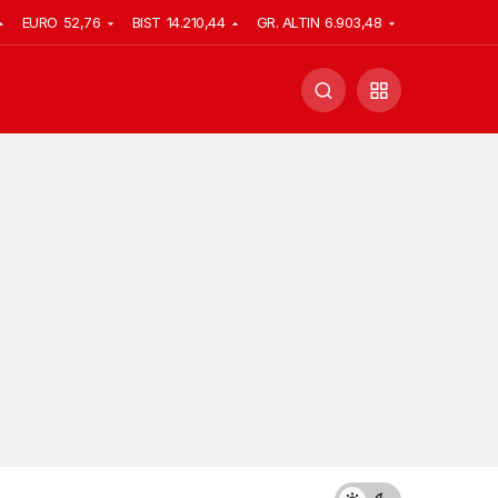
EURO
52,76
BIST
14.210,44
GR. ALTIN
6.903,48