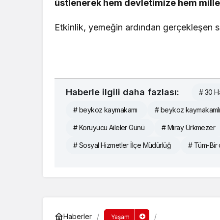
üstlenerek hem devletimize hem mille
Etkinlik, yemeğin ardından gerçekleşen so
Haberle ilgili daha fazlası:
# 30 H
# beykoz kaymakamı
# beykoz kaymakamlı
# Koruyucu Aileler Günü
# Miray Ürkmezer
# Sosyal Hizmetler İlçe Müdürlüğ
# Tüm-Bir
Haberler
Yaşam