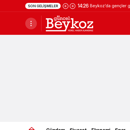
14:26
Beykoz’da gençler ge
SON GELIŞMELER
Gündem
Siyaset
Ekonomi
Spor