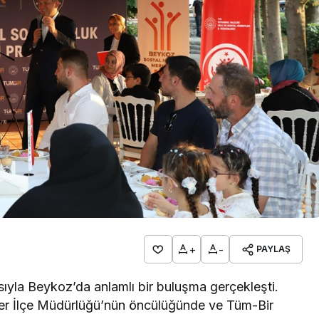
endirdi
dev yatırım!
+
-
PAYLAŞ
ıyla Beykoz’da anlamlı bir buluşma gerçekleşti.
er İlçe Müdürlüğü’nün öncülüğünde ve Tüm-Bir