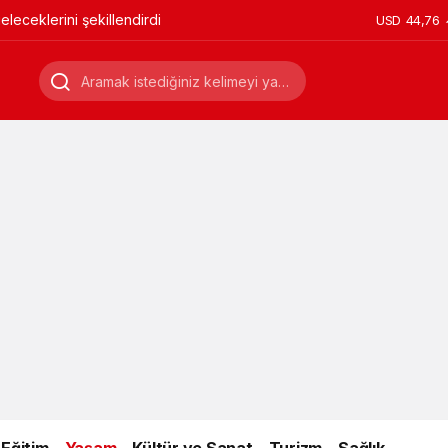
leceklerini şekillendirdi
USD
44,76
Eğitim
Yaşam
Kültür ve Sanat
Turizm
Sağlık