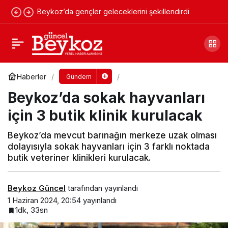
Beykoz’da gençler geleceklerini şekillendirdi
Beykoz Gümüşsuyu Restoran saatleri revize
edildi
Yorum Yap
Paylaş
Haberler
Gündem
Beykoz’da sokak hayvanları
için 3 butik klinik kurulacak
Beykoz’da mevcut barınağın merkeze uzak olması
dolayısıyla sokak hayvanları için 3 farklı noktada
butik veteriner klinikleri kurulacak.
Beykoz Güncel
tarafından yayınlandı
1 Haziran 2024, 20:54
yayınlandı
1dk, 33sn