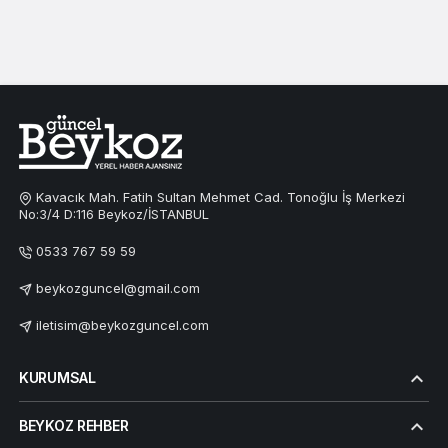
Kavacık Mah. Fatih Sultan Mehmet Cad. Tonoğlu İş Merkezi
No:3/4 D:116 Beykoz/İSTANBUL
0533 767 59 59
beykozguncel@gmail.com
iletisim@beykozguncel.com
KURUMSAL
BEYKOZ REHBER