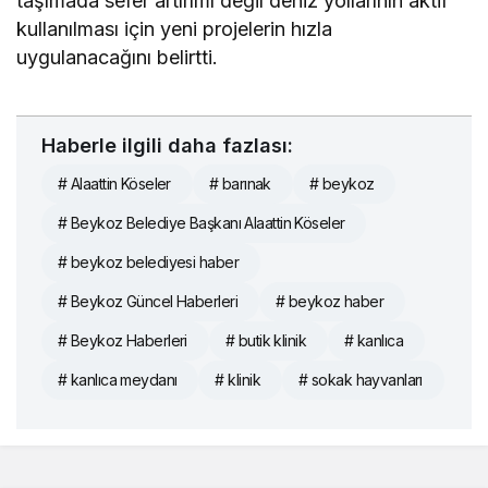
taşımada sefer artırımı değil deniz yollarının aktif
kullanılması için yeni projelerin hızla
uygulanacağını belirtti.
Haberle ilgili daha fazlası:
# Alaattin Köseler
# barınak
# beykoz
# Beykoz Belediye Başkanı Alaattin Köseler
# beykoz belediyesi haber
# Beykoz Güncel Haberleri
# beykoz haber
# Beykoz Haberleri
# butik klinik
# kanlıca
# kanlıca meydanı
# klinik
# sokak hayvanları