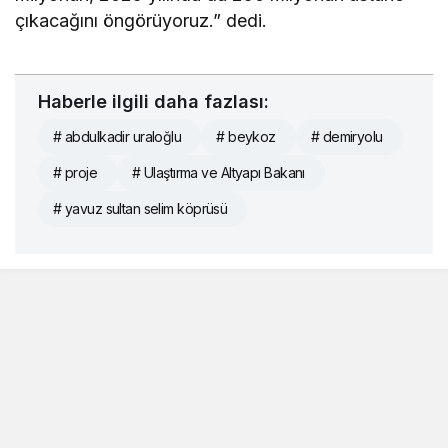
çıkacağını öngörüyoruz.” dedi.
Haberle ilgili daha fazlası:
# abdulkadir uraloğlu
# beykoz
# demiryolu
# proje
# Ulaştırma ve Altyapı Bakanı
# yavuz sultan selim köprüsü