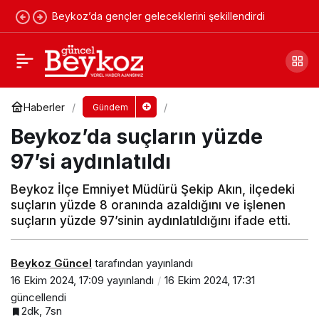
Beykoz’da gençler geleceklerini şekillendirdi
Beykoz’dan geçecek demiryolu projesi
başlıyor!
Yorum Yap
Paylaş
Haberler
Gündem
Beykoz’da suçların yüzde
97’si aydınlatıldı
Beykoz İlçe Emniyet Müdürü Şekip Akın, ilçedeki
suçların yüzde 8 oranında azaldığını ve işlenen
suçların yüzde 97’sinin aydınlatıldığını ifade etti.
Beykoz Güncel
tarafından yayınlandı
16 Ekim 2024, 17:09
yayınlandı
16 Ekim 2024, 17:31
güncellendi
2dk, 7sn