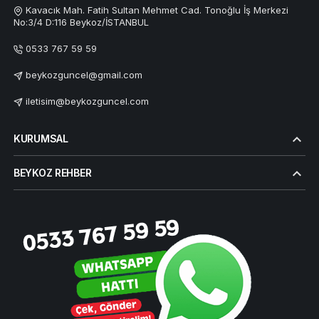
Kavacık Mah. Fatih Sultan Mehmet Cad. Tonoğlu İş Merkezi
No:3/4 D:116 Beykoz/İSTANBUL
0533 767 59 59
beykozguncel@gmail.com
iletisim@beykozguncel.com
KURUMSAL
BEYKOZ REHBER