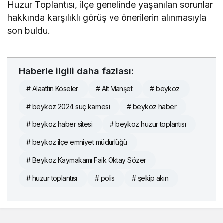
Huzur Toplantısı, ilçe genelinde yaşanılan sorunlar
hakkında karşılıklı görüş ve önerilerin alınmasıyla
son buldu.
Haberle ilgili daha fazlası:
# Alaattin Köseler
# Alt Manşet
# beykoz
# beykoz 2024 suç karnesi
# beykoz haber
# beykoz haber sitesi
# beykoz huzur toplantısı
# beykoz ilçe emniyet müdürlüğü
# Beykoz Kaymakamı Faik Oktay Sözer
# huzur toplantısı
# polis
# şekip akın