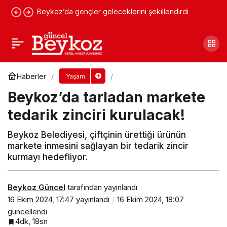
Beykoz’da gençler geleceklerini şekillendirdi
Beykoz’da bir konut kaç yılda kendisini
amorti eder?
Yorum Yap
Paylaş
Haberler
Yaşam
Beykoz’da tarladan markete
tedarik zinciri kurulacak!
Beykoz Belediyesi, çiftçinin ürettiği ürünün
markete inmesini sağlayan bir tedarik zincir
kurmayı hedefliyor.
Beykoz Güncel
tarafından yayınlandı
16 Ekim 2024, 17:47
yayınlandı
16 Ekim 2024, 18:07
güncellendi
4dk, 18sn