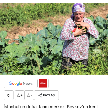
+
-
PAYLAŞ
İstanbul’un doğal tarım merkezi Beykoz’da kent