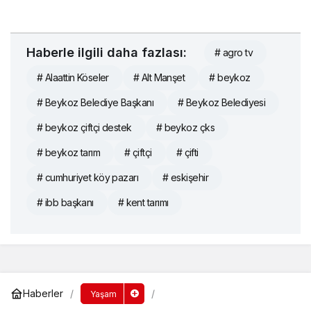
Haberle ilgili daha fazlası:
# agro tv
# Alaattin Köseler
# Alt Manşet
# beykoz
# Beykoz Belediye Başkanı
# Beykoz Belediyesi
# beykoz çiftçi destek
# beykoz çks
# beykoz tarım
# çiftçi
# çifti
# cumhuriyet köy pazarı
# eskişehir
# ibb başkanı
# kent tarımı
Haberler
Yaşam