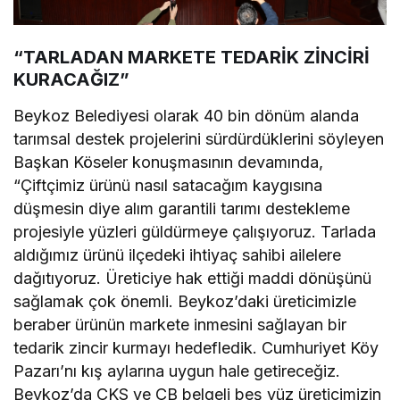
“TARLADAN MARKETE TEDARİK ZİNCİRİ
KURACAĞIZ”
Beykoz Belediyesi olarak 40 bin dönüm alanda
tarımsal destek projelerini sürdürdüklerini söyleyen
Başkan Köseler konuşmasının devamında,
“Çiftçimiz ürünü nasıl satacağım kaygısına
düşmesin diye alım garantili tarımı destekleme
projesiyle yüzleri güldürmeye çalışıyoruz. Tarlada
aldığımız ürünü ilçedeki ihtiyaç sahibi ailelere
dağıtıyoruz. Üreticiye hak ettiği maddi dönüşünü
sağlamak çok önemli. Beykoz’daki üreticimizle
beraber ürünün markete inmesini sağlayan bir
tedarik zincir kurmayı hedefledik. Cumhuriyet Köy
Pazarı’nı kış aylarına uygun hale getireceğiz.
Beykoz’da ÇKS ve ÇB belgeli beş yüz üreticimizin