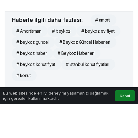
Haberle ilgili daha fazlası:
# amorti
# Amortisman
# beykoz
# beykoz ev fiyat
# beykoz güncel
# Beykoz Güncel Haberleri
# beykoz haber
# Beykoz Haberleri
# beykoz konut fiyat
# istanbul konut fiyatları
# konut
Bu web sitesinde en iyi deneyimi yaşamanızı sağlamak
Kabul
için çerezler kullanılmaktadır.