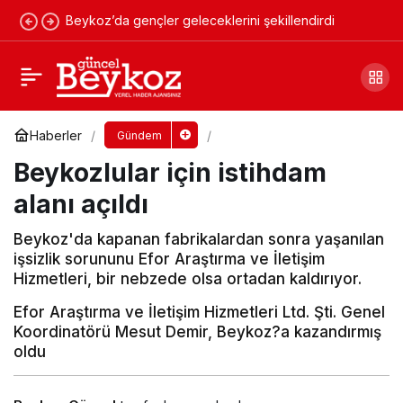
Beykoz’da gençler geleceklerini şekillendirdi
Fetih kutlamaları ilk Trakyalılardan geldi
Yorum Yap
Paylaş
Haberler
Gündem
Beykozlular için istihdam
alanı açıldı
Beykoz'da kapanan fabrikalardan sonra yaşanılan
işsizlik sorununu Efor Araştırma ve İletişim
Hizmetleri, bir nebzede olsa ortadan kaldırıyor.
Efor Araştırma ve İletişim Hizmetleri Ltd. Şti. Genel
Koordinatörü Mesut Demir, Beykoz?a kazandırmış
oldu