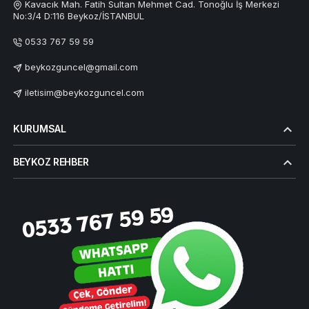
Kavacık Mah. Fatih Sultan Mehmet Cad. Tonoğlu İş Merkezi
No:3/4 D:116 Beykoz/İSTANBUL
0533 767 59 59
beykozguncel@gmail.com
iletisim@beykozguncel.com
KURUMSAL
BEYKOZ REHBER