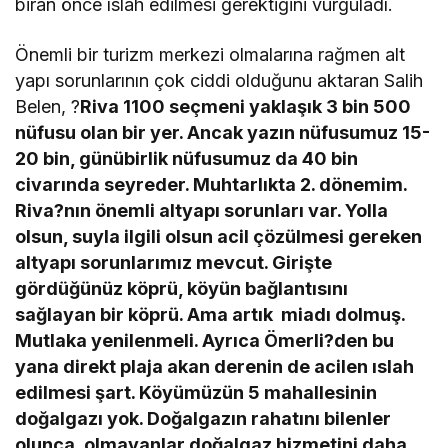
biran önce ıslah edilmesi gerektiğini vurguladı.
Önemli bir turizm merkezi olmalarına rağmen alt
yapı sorunlarının çok ciddi olduğunu aktaran Salih
Belen, ?
Riva 1100 seçmeni yaklaşık 3 bin 500
nüfusu olan bir yer. Ancak yazın nüfusumuz 15-
20 bin, günübirlik nüfusumuz da 40 bin
civarında seyreder. Muhtarlıkta 2. dönemim.
Riva?nın önemli altyapı sorunları var. Yolla
olsun, suyla ilgili olsun acil çözülmesi gereken
altyapı sorunlarımız mevcut. Girişte
gördüğünüz köprü, köyün bağlantısını
sağlayan bir köprü. Ama artık miadı dolmuş.
Mutlaka yenilenmeli. Ayrıca Ömerli?den bu
yana direkt plaja akan derenin de acilen ıslah
edilmesi şart. Köyümüzün 5 mahallesinin
doğalgazı yok. Doğalgazın rahatını bilenler
olunca, olmayanlar doğalgaz hizmetini daha