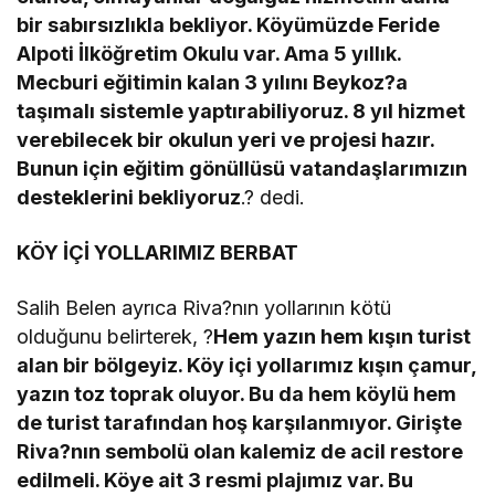
bir sabırsızlıkla bekliyor. Köyümüzde Feride
Alpoti İlköğretim Okulu var. Ama 5 yıllık.
Mecburi eğitimin kalan 3 yılını Beykoz?a
taşımalı sistemle yaptırabiliyoruz. 8 yıl hizmet
verebilecek bir okulun yeri ve projesi hazır.
Bunun için eğitim gönüllüsü vatandaşlarımızın
desteklerini bekliyoruz
.? dedi.
KÖY İÇİ YOLLARIMIZ BERBAT
Salih Belen ayrıca Riva?nın yollarının kötü
olduğunu belirterek, ?
Hem yazın hem kışın turist
alan bir bölgeyiz. Köy içi yollarımız kışın çamur,
yazın toz toprak oluyor. Bu da hem köylü hem
de turist tarafından hoş karşılanmıyor. Girişte
Riva?nın sembolü olan kalemiz de acil restore
edilmeli. Köye ait 3 resmi plajımız var. Bu