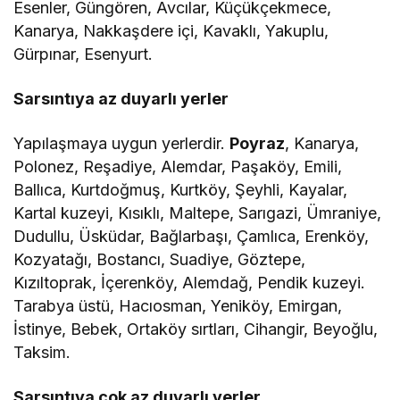
Esenler, Güngören, Avcılar, Küçükçekmece,
Kanarya, Nakkaşdere içi, Kavaklı, Yakuplu,
Gürpınar, Esenyurt.
Sarsıntıya az duyarlı yerler
Yapılaşmaya uygun yerlerdir.
Poyraz
, Kanarya,
Polonez, Reşadiye, Alemdar, Paşaköy, Emili,
Ballıca, Kurtdoğmuş, Kurtköy, Şeyhli, Kayalar,
Kartal kuzeyi, Kısıklı, Maltepe, Sarıgazi, Ümraniye,
Dudullu, Üsküdar, Bağlarbaşı, Çamlıca, Erenköy,
Kozyatağı, Bostancı, Suadiye, Göztepe,
Kızıltoprak, İçerenköy, Alemdağ, Pendik kuzeyi.
Tarabya üstü, Hacıosman, Yeniköy, Emirgan,
İstinye, Bebek, Ortaköy sırtları, Cihangir, Beyoğlu,
Taksim.
Sarsıntıya çok az duyarlı yerler