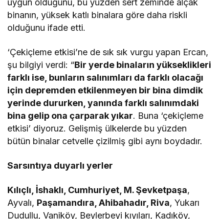
uygun olduğunu, bu yüzden sert zeminde alçak
binanın, yüksek katlı binalara göre daha riskli
olduğunu ifade etti.
‘Çekiçleme etkisi’ne de sık sık vurgu yapan Ercan,
şu bilgiyi verdi: “
Bir yerde binaların yükseklikleri
farklı ise, bunların salınımları da farklı olacağı
için depremden etkilenmeyen bir bina dimdik
yerinde dururken, yanında farklı salınımdaki
bina gelip ona çarparak yıkar
. Buna ‘çekiçleme
etkisi’ diyoruz. Gelişmiş ülkelerde bu yüzden
bütün binalar cetvelle çizilmiş gibi aynı boydadır.
Sarsıntıya duyarlı yerler
Kılıçlı, İshaklı, Cumhuriyet, M. Şevketpaşa
,
Ayvalı,
Paşamandıra, Ahibahadır, Riva
, Yukarı
Dudullu, Vaniköy, Beylerbeyi kıyıları, Kadıköy,