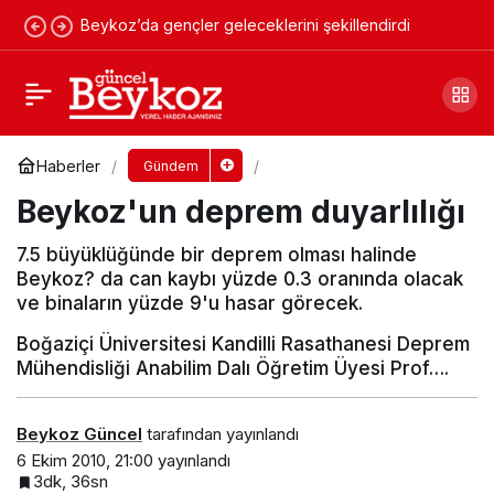
Beykoz’da gençler geleceklerini şekillendirdi
Salih Belen, Riva için Star'a dert yandı!
Yorum Yap
Paylaş
Haberler
Gündem
Beykoz'un deprem duyarlılığı
7.5 büyüklüğünde bir deprem olması halinde
Beykoz? da can kaybı yüzde 0.3 oranında olacak
ve binaların yüzde 9'u hasar görecek.
Boğaziçi Üniversitesi Kandilli Rasathanesi Deprem
Mühendisliği Anabilim Dalı Öğretim Üyesi Prof….
Beykoz Güncel
tarafından yayınlandı
6 Ekim 2010, 21:00
yayınlandı
3dk, 36sn