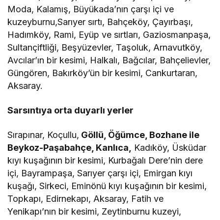
Moda, Kalamış, Büyükada’nın çarşı içi ve
kuzeyburnu,Sarıyer sırtı, Bahçeköy, Çayırbaşı,
Hadımköy, Rami, Eyüp ve sırtları, Gaziosmanpaşa,
Sultançiftliği, Beşyüzevler, Taşoluk, Arnavutköy,
Avcılar’ın bir kesimi, Halkalı, Bağcılar, Bahçelievler,
Güngören, Bakırköy’ün bir kesimi, Cankurtaran,
Aksaray.
Sarsıntıya orta duyarlı yerler
Sırapınar, Koçullu,
Göllü, Öğümce, Bozhane ile
Beykoz-Paşabahçe, Kanlıca,
Kadıköy, Üsküdar
kıyı kuşağının bir kesimi, Kurbağalı Dere’nin dere
içi, Bayrampaşa, Sarıyer çarşı içi, Emirgan kıyı
kuşağı, Sirkeci, Eminönü kıyı kuşağının bir kesimi,
Topkapı, Edirnekapı, Aksaray, Fatih ve
Yenikapı’nın bir kesimi, Zeytinburnu kuzeyi,