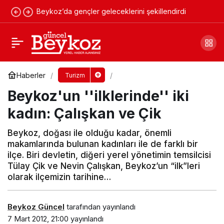
Beykoz’da gençler geleceklerini şekillendirdi
Mart ayında 4 yeni oyun sahnede
Yorum Yap
Paylaş
Haberler
Turizm
Beykoz'un ''ilklerinde'' iki
kadın: Çalışkan ve Çik
Beykoz, doğası ile olduğu kadar, önemli
makamlarında bulunan kadınları ile de farklı bir
ilçe. Biri devletin, diğeri yerel yönetimin temsilcisi
Tülay Çik ve Nevin Çalışkan, Beykoz’un “ilk”leri
olarak ilçemizin tarihine…
Beykoz Güncel
tarafından yayınlandı
7 Mart 2012, 21:00
yayınlandı