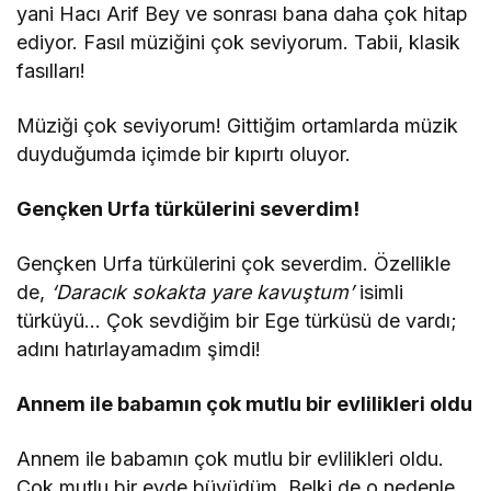
yani Hacı Arif Bey ve sonrası bana daha çok hitap
ediyor. Fasıl müziğini çok seviyorum. Tabii, klasik
fasılları!
Müziği çok seviyorum! Gittiğim ortamlarda müzik
duyduğumda içimde bir kıpırtı oluyor.
Gençken Urfa türkülerini severdim!
Gençken Urfa türkülerini çok severdim. Özellikle
de,
‘Daracık sokakta yare kavuştum’
isimli
türküyü… Çok sevdiğim bir Ege türküsü de vardı;
adını hatırlayamadım şimdi!
Annem ile babamın çok mutlu bir evlilikleri oldu
Annem ile babamın çok mutlu bir evlilikleri oldu.
Çok mutlu bir evde büyüdüm. Belki de o nedenle,