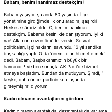
Babam, benim inanılmaz destekçim!
Babam yaşıyor, şu anda 80 yaşında. İlçe
yönetimine girdiğimde ilk onu aradım; şaşırdı!
Herkese sürpriz oldu. O, benim inanılmaz
destekçim. Babama kesinlikle danışıyorum. İyi ki
var! Allah ona uzun ömürler versin! Sosyal
politikaları, işçi haklarını savundu. 16 yıl sendika
başkanlığı yaptı. O da ‘önemli olan hizmet etmek’
dedi. Babam, Başbakanımız’ın büyük bir
hayranıdır! Ve ben sonuçta AK Parti’de hizmet
etmeye başladım. Bundan da mutluyum. Şimdi, ‘
keşke, daha önce, partinin kuruluşunda
girseymişim’ diyorum!
Kadın olmanın avantajlarını gördüm
Kadın olmanın avantajı da, dezavantajı da var ama