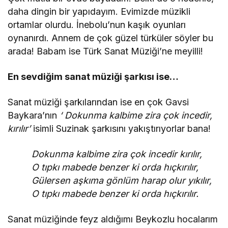
daha dingin bir yapıdayım. Evimizde müzikli
ortamlar olurdu. İnebolu’nun kaşık oyunları
oynanırdı. Annem de çok güzel türküler söyler bu
arada! Babam ise Türk Sanat Müziği’ne meyilli!
En sevdiğim sanat müziği şarkısı ise…
Sanat müziği şarkılarından ise en çok Gavsi
Baykara’nın
‘ Dokunma kalbime zira çok incedir,
kırılır’
isimli Suzinak şarkısını yakıştırıyorlar bana!
Dokunma kalbime zira çok incedir kırılır,
O tıpkı mabede benzer ki orda hıçkırılır,
Gülersen aşkıma gönlüm harap olur yıkılır,
O tıpkı mabede benzer ki orda hıçkırılır.
Sanat müziğinde feyz aldığımı Beykozlu hocalarım