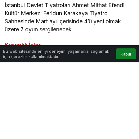
İstanbul Devlet Tiyatroları Ahmet Mithat Efendi
Kültür Merkezi Feridun Karakaya Tiyatro
Sahnesinde Mart ayı içerisinde 4’ü yeni olmak
üzere 7 oyun sergilenecek.
Karanlık İşler
Bu web sitesinde en iyi deneyimi yaşamanızı sağlamak
Kabul
için çerezler kullanılmaktadır.
Mafya babasının sevgilisi olan dansçı kız Mandy,
sabah uyandığında geceyi birlikte geçirdiği yeni
tanıştığı Gerry’yi hala koynunda bulunca paniğe
kapılır. Çünkü mafya babası haftanın hâsılatlarını
almak için eve gelmek üzeredir ve kızın bir
başkasıyla ilişkisi olduğunu öğrenirse bu ikisi için
de pek hayırlı olmayacaktır. Bu sırada eve gelen
komşusu Tania, çalıştığı restaurantın hasılatının bir
kısmını kumarda kaybettikten sonra kalanını
getiren Terry ve üstüne gelen mafya babası Koca