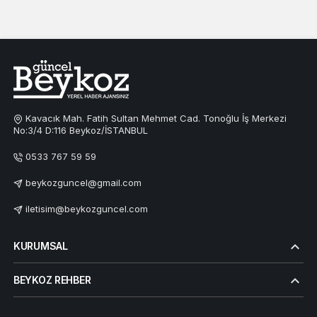
Kavacık Mah. Fatih Sultan Mehmet Cad. Tonoğlu İş Merkezi
No:3/4 D:116 Beykoz/İSTANBUL
0533 767 59 59
beykozguncel@gmail.com
iletisim@beykozguncel.com
KURUMSAL
BEYKOZ REHBER