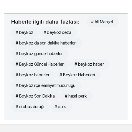
Haberle ilgili daha fazlası:
# Alt Manşet
# beykoz
# beykoz ceza
# beykoz da son dakika haberleri
# beykoz güncel haberler
# Beykoz Güncel Haberleri
# beykoz haber
# beykoz haberler
# Beykoz Haberleri
# beykoz ilçe emniyet müdürlüğü
# Beykoz Son Dakika
# hatalı park
# otobüs durağı
# polis