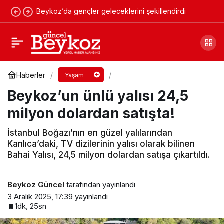
Beykoz’da gençler geleceklerini şekillendirdi
Beykoz’da duraklara park edenler cezayı
yedi!
Yorum Yap
Paylaş
Haberler
Yaşam
Beykoz’un ünlü yalısı 24,5
milyon dolardan satışta!
İstanbul Boğazı’nın en güzel yalılarından
Kanlıca’daki, TV dizilerinin yalısı olarak bilinen
Bahai Yalısı, 24,5 milyon dolardan satışa çıkartıldı.
Beykoz Güncel
tarafından yayınlandı
3 Aralık 2025, 17:39
yayınlandı
1dk, 25sn