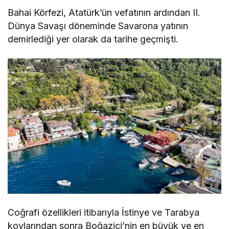
Bahai Körfezi, Atatürk’ün vefatının ardından II.
Dünya Savaşı döneminde Savarona yatının
demirlediği yer olarak da tarihe geçmişti.
Coğrafi özellikleri itibarıyla İstinye ve Tarabya
koylarından sonra Boğaziçi’nin en büyük ve en