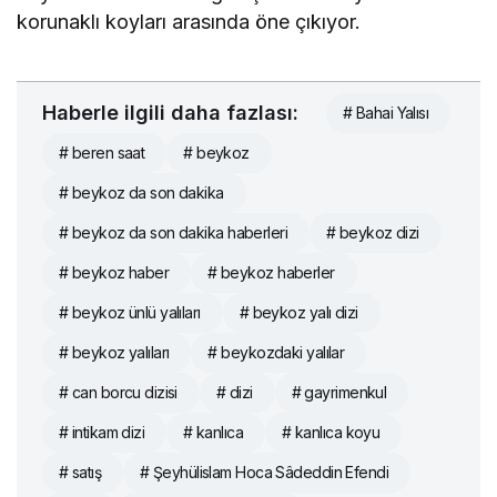
korunaklı koyları arasında öne çıkıyor.
Haberle ilgili daha fazlası:
# Bahai Yalısı
# beren saat
# beykoz
# beykoz da son dakika
# beykoz da son dakika haberleri
# beykoz dizi
# beykoz haber
# beykoz haberler
# beykoz ünlü yalıları
# beykoz yalı dizi
# beykoz yalıları
# beykozdaki yalılar
# can borcu dizisi
# dizi
# gayrimenkul
# intikam dizi
# kanlıca
# kanlıca koyu
# satış
# Şeyhülislam Hoca Sâdeddin Efendi