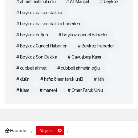
# ahmet mahmut ünlü
# Alt Manşet
# beykoz
# beykoz da son dakika
# beykoz da son dakika haberleri
# beykoz düğün
# beykoz güncel haberler
# Beykoz Güncel Haberleri
# Beykoz Haberleri
# Beykoz Son Dakika
# Çavuşbaşı Kasrı
# cübbeli ahmet
# cübbeli ahmetin oğlu
# düün
# hafız ömer faruk ünlü
# ilahi
# islam
# manevi
# Ömer Faruk Ünlü
Haberler
Yaşam