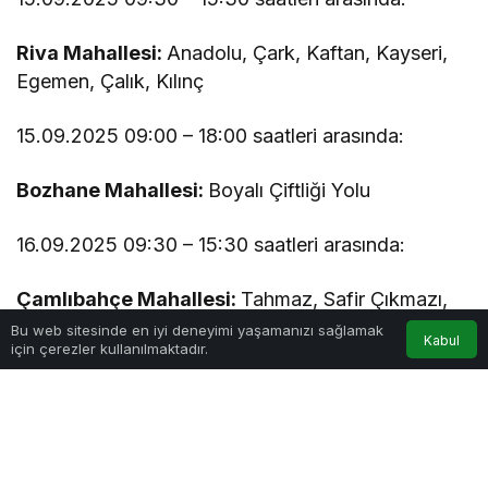
Riva Mahallesi:
Anadolu, Çark, Kaftan, Kayseri,
Egemen, Çalık, Kılınç
15.09.2025 09:00 – 18:00 saatleri arasında:
Bozhane Mahallesi:
Boyalı Çiftliği Yolu
16.09.2025 09:30 – 15:30 saatleri arasında:
Çamlıbahçe Mahallesi:
Tahmaz, Safir Çıkmazı,
Battal Çıkmazı, Çamlıbahçe, Goncagül Çıkmazı,
Bu web sitesinde en iyi deneyimi yaşamanızı sağlamak
Kabul
için çerezler kullanılmaktadır.
Muzaffer Çıkmazı, Akademi
16.09.2025 10:00 – 18:30 saatleri arasında:
Çubuklu Mahallesi:
Kireçocağı, Karayel, Şehit