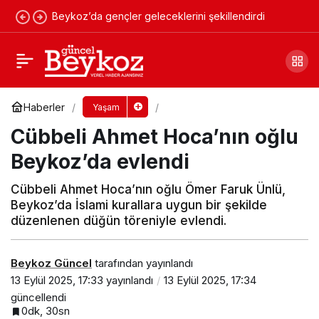
Beykoz’da gençler geleceklerini şekillendirdi
Beykoz’da elektrik kesintisi (15-16-17 Eylül
2025)
Yorum Yap
Paylaş
Haberler
Yaşam
Cübbeli Ahmet Hoca’nın oğlu
Beykoz’da evlendi
Cübbeli Ahmet Hoca’nın oğlu Ömer Faruk Ünlü,
Beykoz’da İslami kurallara uygun bir şekilde
düzenlenen düğün töreniyle evlendi.
Beykoz Güncel
tarafından yayınlandı
13 Eylül 2025, 17:33
yayınlandı
13 Eylül 2025, 17:34
güncellendi
0dk, 30sn