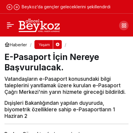
Beykoz’da gençler geleceklerini şekillendirdi
Engelli öğrencileri Kaymakam Aydın Ergün
ziyaret etti
Yorum Yap
Paylaş
Haberler
Yaşam
E-Pasaport İçin Nereye
Başvurulacak.
Vatandaşların e-Pasaport konusundaki bilgi
taleplerini yanıtlamak üzere kurulan e-Pasaport
Çağrı Merkezi'nin yarın hizmete gireceği bildirildi.
Dışişleri Bakanlığından yapılan duyuruda,
biyometrik özelliklere sahip e-Pasaportların 1
Haziran 2