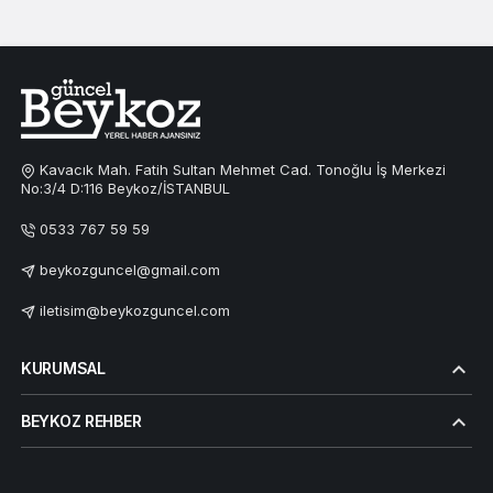
Kavacık Mah. Fatih Sultan Mehmet Cad. Tonoğlu İş Merkezi
No:3/4 D:116 Beykoz/İSTANBUL
0533 767 59 59
beykozguncel@gmail.com
iletisim@beykozguncel.com
KURUMSAL
BEYKOZ REHBER