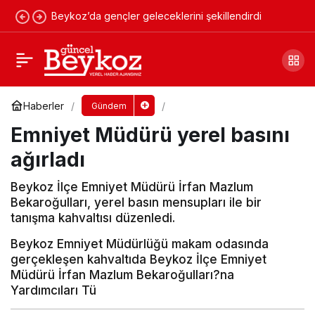
Beykoz’da gençler geleceklerini şekillendirdi
İlçenin SİT alanı olması işi zorlaştırıyor
Yorum Yap
Paylaş
Haberler
Gündem
Emniyet Müdürü yerel basını
ağırladı
Beykoz İlçe Emniyet Müdürü İrfan Mazlum
Bekaroğulları, yerel basın mensupları ile bir
tanışma kahvaltısı düzenledi.
Beykoz Emniyet Müdürlüğü makam odasında
gerçekleşen kahvaltıda Beykoz İlçe Emniyet
Müdürü İrfan Mazlum Bekaroğulları?na
Yardımcıları Tü