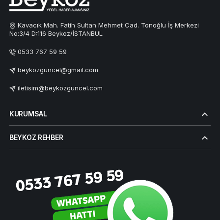
Kavacık Mah. Fatih Sultan Mehmet Cad. Tonoğlu İş Merkezi
No:3/4 D:116 Beykoz/İSTANBUL
0533 767 59 59
beykozguncel@gmail.com
iletisim@beykozguncel.com
KURUMSAL
BEYKOZ REHBER