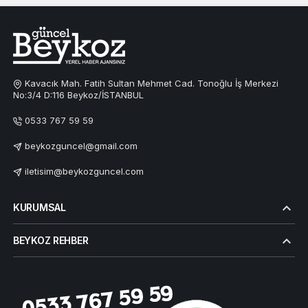
Kavacık Mah. Fatih Sultan Mehmet Cad. Tonoğlu İş Merkezi
No:3/4 D:116 Beykoz/İSTANBUL
0533 767 59 59
beykozguncel@gmail.com
iletisim@beykozguncel.com
KURUMSAL
BEYKOZ REHBER