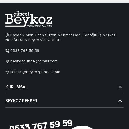
Kavacık Mah. Fatih Sultan Mehmet Cad. Tonoğlu İş Merkezi
No:3/4 D:116 Beykoz/İSTANBUL
0533 767 59 59
beykozguncel@gmail.com
iletisim@beykozguncel.com
KURUMSAL
BEYKOZ REHBER