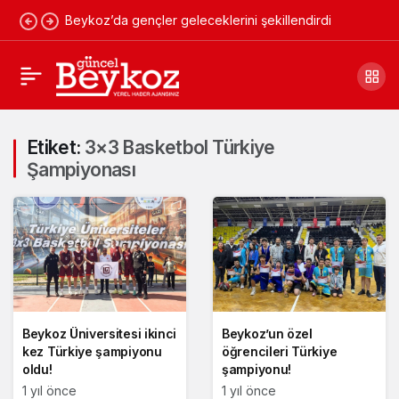
Beykoz’da gençler geleceklerini şekillendirdi
Etiket:
3×3 Basketbol Türkiye
Şampiyonası
Beykoz Üniversitesi ikinci
Beykoz’un özel
kez Türkiye şampiyonu
öğrencileri Türkiye
oldu!
şampiyonu!
1 yıl önce
1 yıl önce