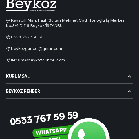
Kavacık Mah. Fatih Sultan Mehmet Cad. Tonoğlu İş Merkezi
No:3/4 D:116 Beykoz/İSTANBUL
0533 767 59 59
beykozguncel@gmail.com
iletisim@beykozguncel.com
KURUMSAL
BEYKOZ REHBER