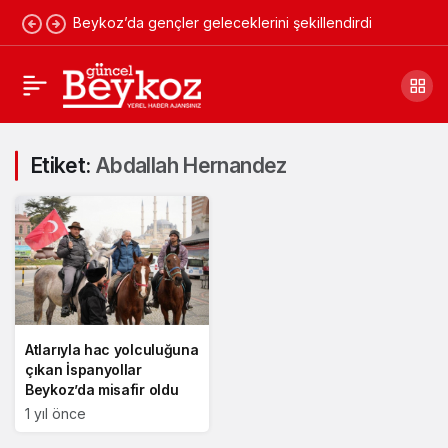
Beykoz’da gençler geleceklerini şekillendirdi
Etiket:
Abdallah Hernandez
Atlarıyla hac yolculuğuna
çıkan İspanyollar
Beykoz’da misafir oldu
1 yıl önce