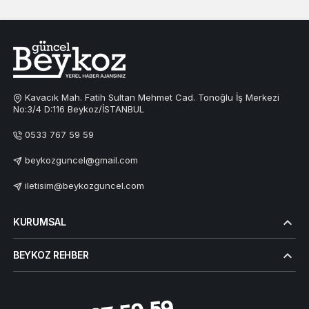
Kavacık Mah. Fatih Sultan Mehmet Cad. Tonoğlu İş Merkezi
No:3/4 D:116 Beykoz/İSTANBUL
0533 767 59 59
beykozguncel@gmail.com
iletisim@beykozguncel.com
KURUMSAL
BEYKOZ REHBER