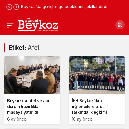
Beykoz’da gençler geleceklerini şekillendirdi
Etiket:
Afet
Beykoz’da afet ve acil
İHH Beykoz’dan
durum hazırlıkları
öğrencilere afet
masaya yatırıldı
farkındalık eğitimi
8 ay önce
10 ay önce