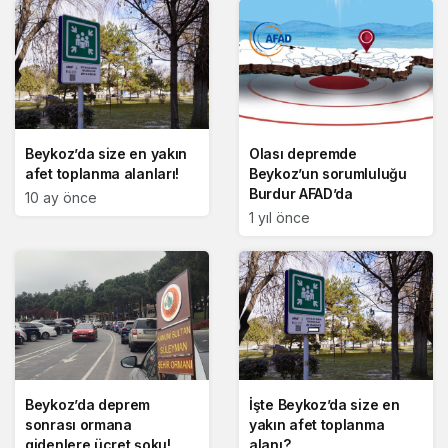
Beykoz’da size en yakın
Olası depremde
afet toplanma alanları!
Beykoz’un sorumluluğu
Burdur AFAD’da
10 ay önce
1 yıl önce
Beykoz’da deprem
İşte Beykoz’da size en
sonrası ormana
yakın afet toplanma
gidenlere ücret şoku!
alanı?