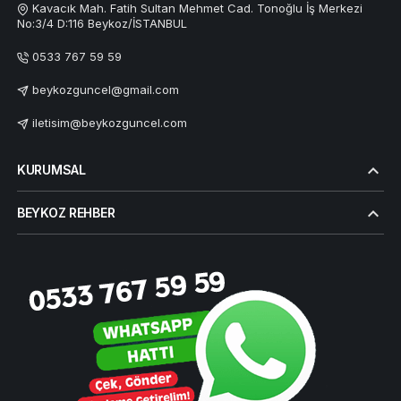
Kavacık Mah. Fatih Sultan Mehmet Cad. Tonoğlu İş Merkezi
No:3/4 D:116 Beykoz/İSTANBUL
0533 767 59 59
beykozguncel@gmail.com
iletisim@beykozguncel.com
KURUMSAL
BEYKOZ REHBER