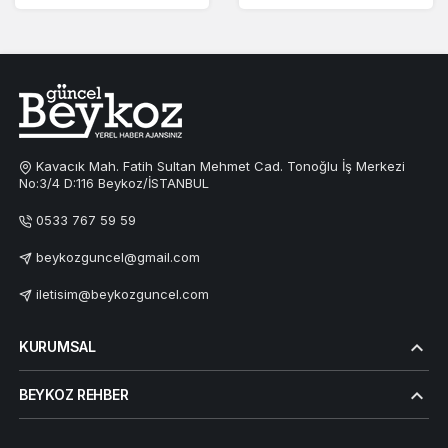
Kavacık Mah. Fatih Sultan Mehmet Cad. Tonoğlu İş Merkezi
No:3/4 D:116 Beykoz/İSTANBUL
0533 767 59 59
beykozguncel@gmail.com
iletisim@beykozguncel.com
KURUMSAL
BEYKOZ REHBER