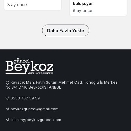
buluşuyor
8 ay önce
8 ay önce
Daha Fazla Yükle
Kavacık Mah. Fatih Sultan Mehmet Cad. Tonoğlu İş Merkezi
No:3/4 D:116 Beykoz/İSTANBUL
0533 767 59 59
beykozguncel@gmail.com
iletisim@beykozguncel.com