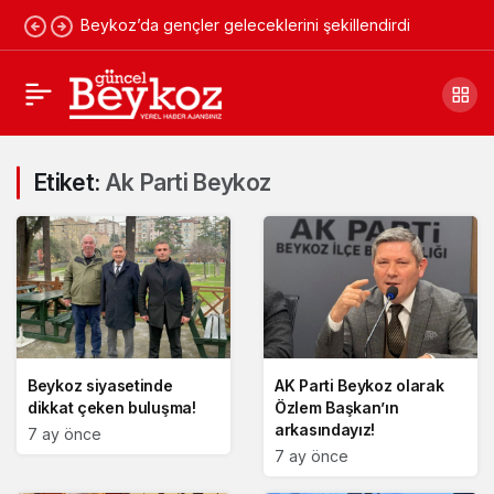
Beykoz’da gençler geleceklerini şekillendirdi
Etiket:
Ak Parti Beykoz
Beykoz siyasetinde
AK Parti Beykoz olarak
dikkat çeken buluşma!
Özlem Başkan’ın
arkasındayız!
7 ay önce
7 ay önce