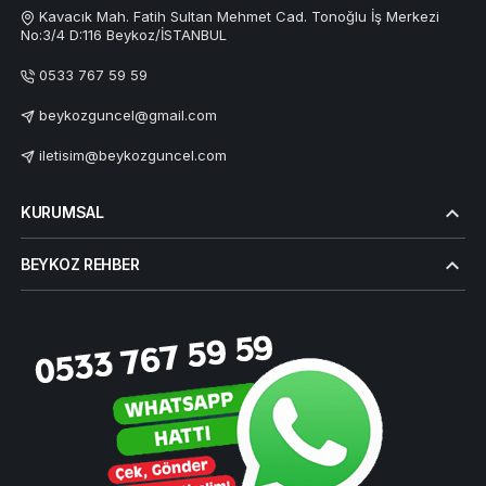
Kavacık Mah. Fatih Sultan Mehmet Cad. Tonoğlu İş Merkezi
No:3/4 D:116 Beykoz/İSTANBUL
0533 767 59 59
beykozguncel@gmail.com
iletisim@beykozguncel.com
KURUMSAL
BEYKOZ REHBER