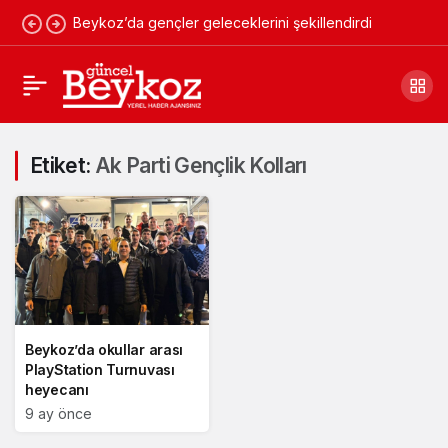
Beykoz’da gençler geleceklerini şekillendirdi
Etiket:
Ak Parti Gençlik Kolları
Beykoz’da okullar arası
PlayStation Turnuvası
heyecanı
9 ay önce