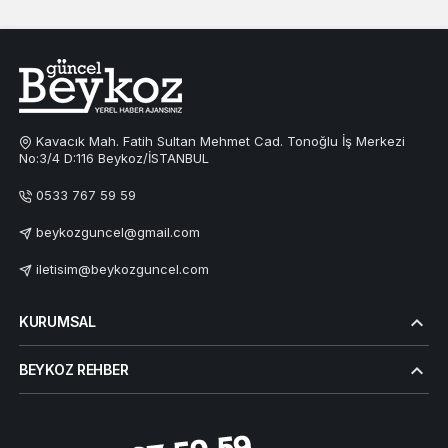
Kavacık Mah. Fatih Sultan Mehmet Cad. Tonoğlu İş Merkezi
No:3/4 D:116 Beykoz/İSTANBUL
0533 767 59 59
beykozguncel@gmail.com
iletisim@beykozguncel.com
KURUMSAL
BEYKOZ REHBER