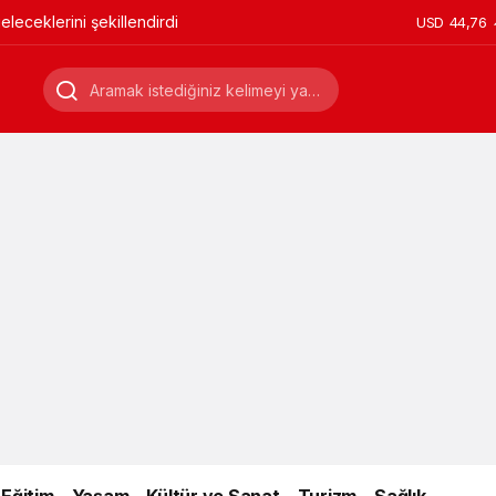
leceklerini şekillendirdi
USD
44,76
Eğitim
Yaşam
Kültür ve Sanat
Turizm
Sağlık