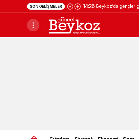
14:26
Beykoz’da gençler ge
SON GELIŞMELER
Gündem
Siyaset
Ekonomi
Spor