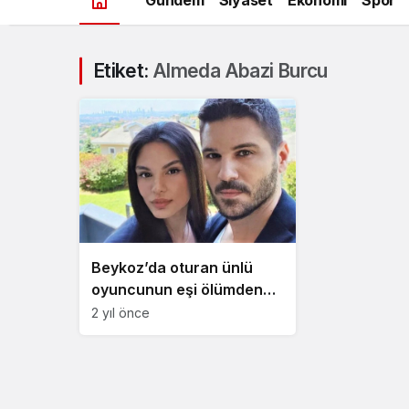
Etiket:
Almeda Abazi Burcu
Beykoz’da oturan ünlü
oyuncunun eşi ölümden
döndü!
2 yıl önce