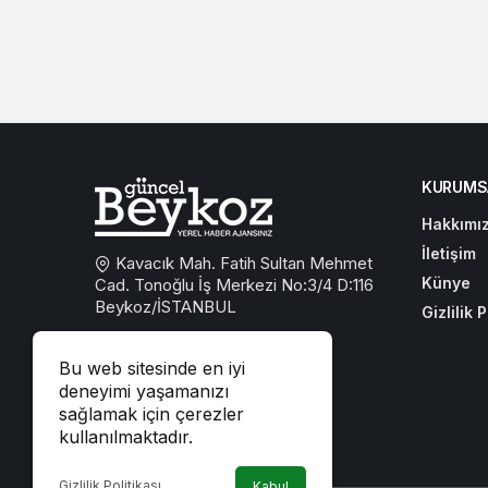
KURUMS
Hakkımı
İletişim
Kavacık Mah. Fatih Sultan Mehmet
Künye
Cad. Tonoğlu İş Merkezi No:3/4 D:116
Beykoz/İSTANBUL
Gizlilik P
0533 767 59 59
Bu web sitesinde en iyi
beykozguncel@gmail.com
deneyimi yaşamanızı
sağlamak için çerezler
iletisim@beykozguncel.com
kullanılmaktadır.
Gizlilik Politikası
Kabul