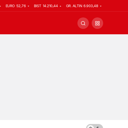
EURO
52,76
BIST
14.210,44
GR. ALTIN
6.903,48