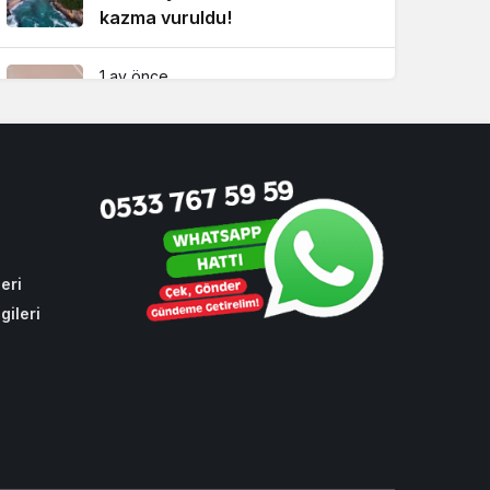
kazma vuruldu!
1 ay önce
Beykoz’da hizmete kilit vurmak
isteyenlere geçit yok!
3 hafta önce
Beykoz Davası’nda ara karar!
Köseler’in tutukluluk hali devam
ediyor!
eri
gileri