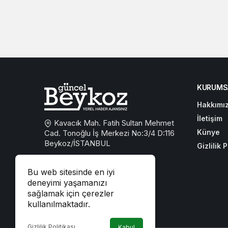
KURUMS
Hakkımı
İletişim
Kavacık Mah. Fatih Sultan Mehmet
Künye
Cad. Tonoğlu İş Merkezi No:3/4 D:116
Beykoz/İSTANBUL
Gizlilik P
0533 767 59 59
Bu web sitesinde en iyi
beykozguncel@gmail.com
deneyimi yaşamanızı
sağlamak için çerezler
iletisim@beykozguncel.com
kullanılmaktadır.
Gizlilik Politikası
Kabul