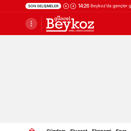
14:26
Beykoz’da gençler ge
SON GELIŞMELER
Gündem
Siyaset
Ekonomi
Spor