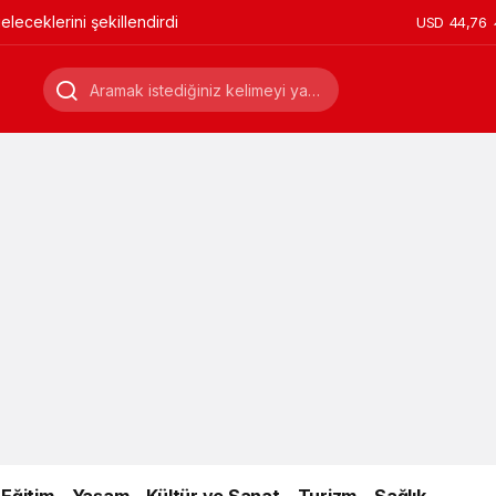
leceklerini şekillendirdi
USD
44,76
Eğitim
Yaşam
Kültür ve Sanat
Turizm
Sağlık