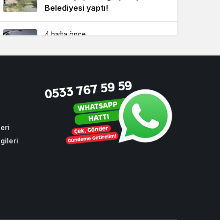
Belediyesi yaptı!
4 hafta önce
Dikkat! Beykoz’un 4 büyük
mahallesinde su kesintisi
2 hafta önce
Sezon öncesi futbolda spor
güvenliği Beykoz’da ele alındı
eri
gileri