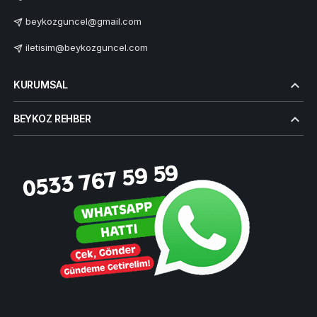
beykozguncel@gmail.com
iletisim@beykozguncel.com
KURUMSAL
BEYKOZ REHBER