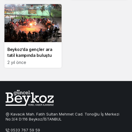
Beykoz’da gençler ara
tatil kampında buluştu
2 yıl önce
Kavacık Mah. Fatih Sultan Mehmet Cad. Tonoğlu İş Merkezi
No:3/4 D:116 Beykoz/İSTANBUL
0533 767 59 59