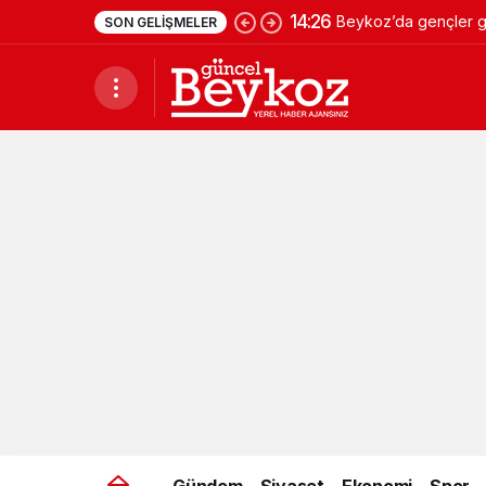
14:26
Beykoz’da gençler ge
SON GELIŞMELER
Gündem
Siyaset
Ekonomi
Spor