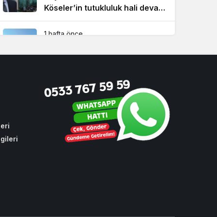
Köseler’in tutukluluk hali devam
ediyor!
1 hafta önce
Beykoz’da şehit taksicinin adını
taşıyan durağa İBB zulmü!
1 ay önce
CHP sıraları boş kaldı! Cumhur
İttifakı Beykoz’da hizmeti
aksattırmadı
eri
gileri