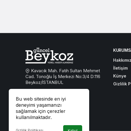
KURUMS
Hakkımı
İletişim
Kavacık Mah. Fatih Sultan Mehmet
Künye
Cad. Tonoğlu İş Merkezi No:3/4 D:116
Beykoz/İSTANBUL
Gizlilik P
0533 767 59 59
Bu web sitesinde en iyi
beykozguncel@gmail.com
deneyimi yaşamanızı
sağlamak için çerezler
iletisim@beykozguncel.com
kullanılmaktadır.
Gizlilik Politikası
Kabul