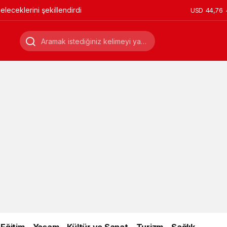
leceklerini şekillendirdi
USD
44,76
Eğitim
Yaşam
Kültür ve Sanat
Turizm
Sağlık