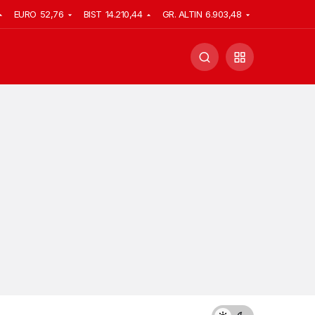
EURO
52,76
BIST
14.210,44
GR. ALTIN
6.903,48